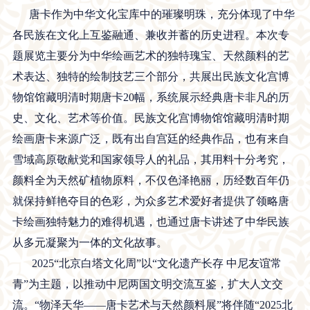
唐卡作为中华文化宝库中的璀璨明珠，充分体现了中华
各民族在文化上互鉴融通、兼收并蓄的历史进程。本次专
题展览主要分为中华绘画艺术的独特瑰宝、天然颜料的艺
术表达、独特的绘制技艺三个部分，共展出民族文化宫博
物馆馆藏明清时期唐卡20幅，系统展示经典唐卡非凡的历
史、文化、艺术等价值。民族文化宫博物馆馆藏明清时期
绘画唐卡来源广泛，既有出自宫廷的经典作品，也有来自
雪域高原敬献党和国家领导人的礼品，其用料十分考究，
颜料全为天然矿植物原料，不仅色泽艳丽，历经数百年仍
就保持鲜艳夺目的色彩，为众多艺术爱好者提供了领略唐
卡绘画独特魅力的难得机遇，也通过唐卡讲述了中华民族
从多元凝聚为一体的文化故事。
2025“北京白塔文化周”以“文化遗产长存 中尼友谊常
青”为主题，以推动中尼两国文明交流互鉴，扩大人文交
流。“物泽天华——唐卡艺术与天然颜料展”将伴随“2025北