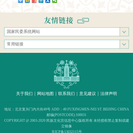
国家民委系统网站
国家民族事务委员会
常用链接
中央民族大学
中央统战部
中南民族大学
文化和旅游部
西南民族大学
人民网
西北民族大学
新华网
北方民族大学
中国政府网
大连民族大学
|
|
|
|
关于我们
网站地图
联系我们
意见建议
法律声明
中国民族语文翻译中心（局）
中央民族歌舞团
地址：北京复兴门内大街49号 ADD：49 FUXINGMEN-NEI ST. BEIJING CHINA
民族出版社
邮编(POSTCODE):100031
COPYRIGHT @ 2003-2020 民族文化宫信息中心版权所有 未经授权禁止复制或建
民族画报社
立镜像
民族团结杂志社
京ICP备13032115号