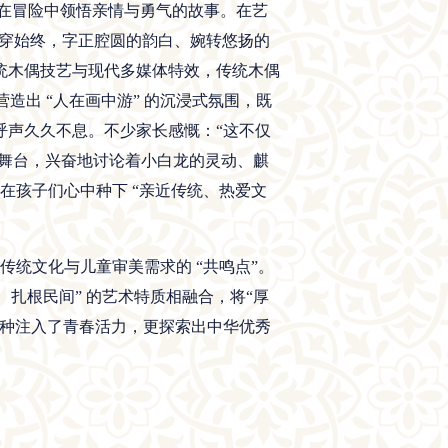
在冒险中领悟亲情与勇气的故事。在艺
段贯穿始终，字正腔圆的韵白、婉转悠扬的
统木偶技艺与现代多媒体特效，传统木偶
造出 “人在画中游” 的沉浸式氛围，既
呼声久久不息。不少家长感慨：
“这不仅
着舞台，兴奋地讨论着小白龙的灵动、麒
在孩子们心中种下 “亲近传统、热爱文
传统文化与儿童审美需求的
“共鸣点”。
、扎根民间” 的艺术特质相融合，将“厚
剧种注入了青春活力，更探索出中华优秀