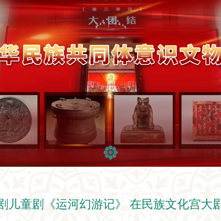
剧儿童剧《运河幻游记》 在民族文化宫大