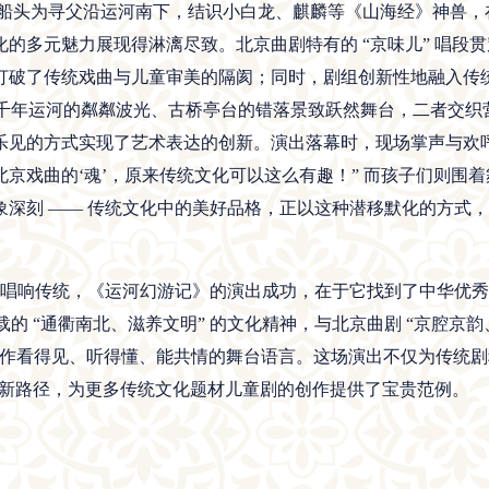
船头为寻父沿运河南下，结识小白龙、麒麟等《山海经》神兽，
化的多元魅力展现得淋漓尽致。北京曲剧特有的
“京味儿” 唱
打破了传统戏曲与儿童审美的隔阂；同时，剧组创新性地融入传
让千年运河的粼粼波光、古桥亭台的错落景致跃然舞台，二者交织营
乐见的方式实现了艺术表达的创新。
演出落幕时，现场掌声与欢
京戏曲的‘魂’，原来传统文化可以这么有趣！” 而孩子们则围
深刻 —— 传统文化中的美好品格，正以这种潜移默化的方式，
唱响传统，《运河幻游记》的演出成功，在于它找到了中华优秀
载的 “通衢南北、滋养文明” 的文化精神，与北京曲剧 “京腔京韵
化作看得见、听得懂、能共情的舞台语言。这场演出不仅为传统
 的新路径，为更多传统文化题材儿童剧的创作提供了宝贵范例。