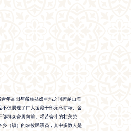
藏青年高阳与藏族姑娘卓玛之间跨越山海
品不仅展现了广大援藏干部无私耕耘、舍
干部群众奋勇向前、艰苦奋斗的壮美赞
县各乡（镇）的农牧民演员，其中多数人是