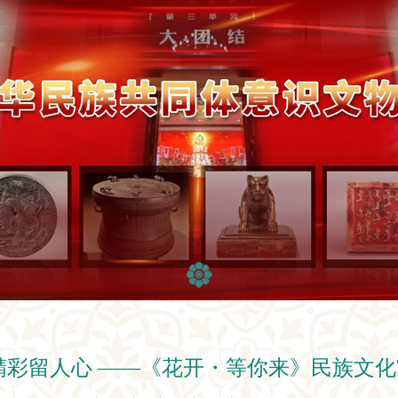
精彩留人心 ——《花开・等你来》民族文