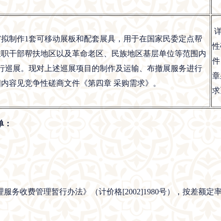
详
宫拟制作1套可移动展板和配套展具，用于在国家民委定点帮
性
挂职干部帮扶地区以及革命老区、民族地区基层单位等范围内
件
进行巡展。现对上述巡展项目的制作及运输、布撤展服务进行
章
内容见竞争性磋商文件《第四章 采购需求》。
求
单：
务收费管理暂行办法》（计价格[2002]1980号），按差额