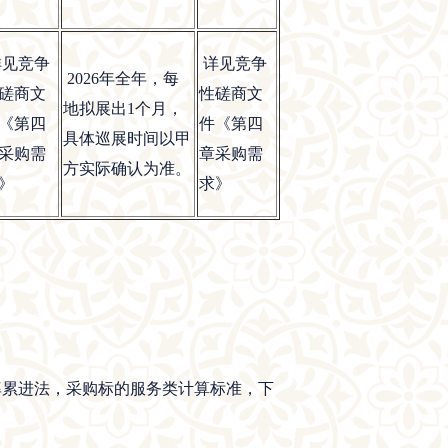
见竞争
详见竞争
2026年全年，每
磋商文
性磋商文
地拟展出1个月，
《第四
件《第四
具体巡展时间以甲
采购需
章采购需
方实际确认为准。
》
求》
定率累进法，采购标的服务类计算标准，下