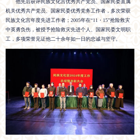
他先后获评民族文化宫优秀共产党员、国家民委直属
机关优秀共产党员、国家民委优秀党务工作者，多次荣获
民族文化宫年度先进工作者；2005年在“11・15”抢险救灾
中英勇负伤，被授予抢险救灾先进个人、国家民委文明职
工，多项荣誉见证他二十余年如一日的忠诚与坚守。