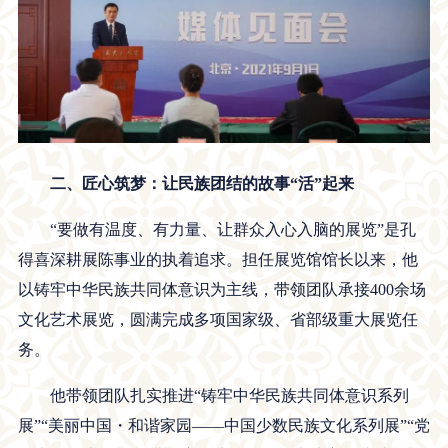
二、匠心筑梦：让民族团结的故事“活”起来
“要做有温度、有力量、让群众入心入脑的展览”是孔
得喜深耕展陈事业的执着追求。担任展览馆馆长以来，他
以铸牢中华民族共同体意识为主线，带领团队承接400余场
文化艺术展览，圆满完成多项国家级、省部级重大展览任
务。
他带领团队扎实推进“铸牢中华民族共同体意识系列
展”“美丽中国・和谐家园——中国少数民族文化系列展”“党