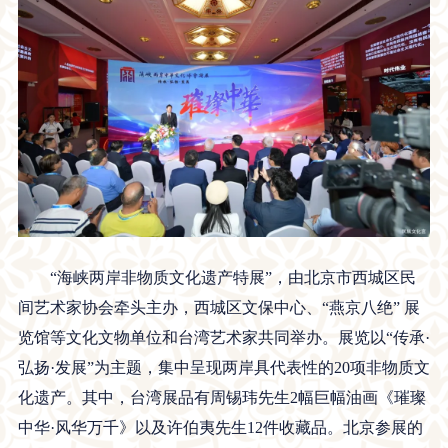
“海峡两岸非物质文化遗产特展”，由北京市西城区民
间艺术家协会牵头主办，西城区文保中心、“燕京八绝” 展
览馆等文化文物单位和台湾艺术家共同举办。展览以“传承·
弘扬·发展”为主题，集中呈现两岸具代表性的20项非物质文
化遗产。其中，台湾展品有周锡玮先生2幅巨幅油画《璀璨
中华·风华万千》以及许伯夷先生12件收藏品。北京参展的