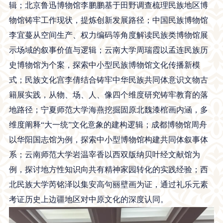
辑；北京鲁迅博物馆李鹏鹏基于田野调查梳理民族地区博
物馆铸牢工作现状，提炼创新发展路径；中国民族博物馆
李宜蔓从空间生产、权力编码等角度解读民族类博物馆展
示场域的叙事价值与逻辑；云南大学周瑞霞以孟连民族历
史博物馆为个案，探索中小型民族博物馆文化传播新模
式；民族文化宫李倩结合铸牢中华民族共同体意识文物古
籍展实践，从物、场、人、像四个维度研究铸牢教育的落
地路径；宁夏师范大学海燕挖掘固原北魏漆棺画内涵，多
维度阐释“大一统”文化意象的建构逻辑；成都博物馆周舟
以华阳国志馆为例，探索中小型博物馆构建共同体叙事体
系；云南师范大学岩温宰香以西双版纳贝叶经文献馆为
例，探讨地方性知识向共有精神家园转化的实践经验；西
北民族大学芮铭泽以集安高句丽壁画为证，通过礼乐元素
考证历史上边疆地区对中原文化的深度认同。