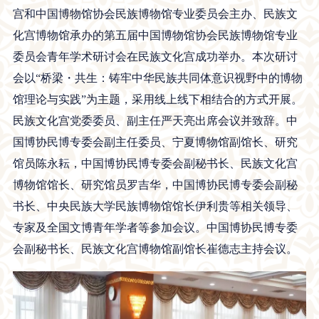
宫和中国博物馆协会民族博物馆专业委员会主办、民族文
化宫博物馆承办的第五届中国博物馆协会民族博物馆专业
委员会青年学术研讨会在民族文化宫成功举办。本次研讨
会以“桥梁・共生：铸牢中华民族共同体意识视野中的博物
馆理论与实践”为主题，采用线上线下相结合的方式开展。
民族文化宫党委委员、副主任严天亮出席会议并致辞。中
国博协民博专委会副主任委员、宁夏博物馆副馆长、研究
馆员陈永耘，中国博协民博专委会副秘书长、民族文化宫
博物馆馆长、研究馆员罗吉华，中国博协民博专委会副秘
书长、中央民族大学民族博物馆馆长伊利贵等相关领导、
专家及全国文博青年学者等参加会议。中国博协民博专委
会副秘书长、民族文化宫博物馆副馆长崔德志主持会议。