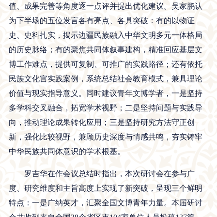
值、成果完善等角度逐一点评并提出优化建议。吴家鹏认
为下半场的五位发言各有亮点、各具突破：有的以物证
史、史料扎实，揭示边疆民族融入中华文明多元一体格局
的历史脉络；有的聚焦共同体叙事建构，精准回应基层文
博工作难点，提供可复制、可推广的实践路径；还有依托
民族文化宫实践案例，系统总结社会教育模式，兼具理论
价值与现实指导意义。同时建议青年文博学者，一是坚持
多学科交叉融合，拓宽学术视野；二是坚持问题与实践导
向，推动理论成果转化应用；三是坚持研究方法守正创
新，强化比较视野，兼顾历史深度与情感共鸣，夯实铸牢
中华民族共同体意识的学术根基。
罗吉华在作会议总结时指出，本次研讨会在参与广
度、研究维度和主旨高度上实现了新突破，呈现三个鲜明
特点：一是广纳英才，汇聚全国文博青年力量。本届研讨