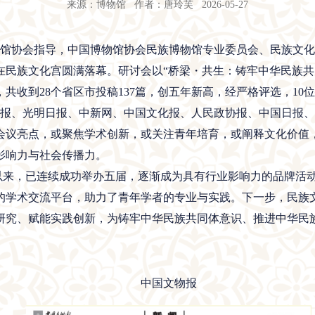
来源：博物馆 作者：唐玲芙 2026-05-27
博物馆协会指导，中国博物馆协会民族博物馆专业委员会、民族文
在民族文化宫圆满落幕。研讨会以“桥梁・共生：铸牢中华民族共
共收到28个省区市投稿137篇，创五年新高，经严格评选，10
、光明日报、中新网、中国文化报、人民政协报、中国日报、
会议亮点，或聚焦学术创新，或关注青年培育，或阐释文化价值
影响力与社会传播力。
以来，已连续成功举办五届，逐渐成为具有行业影响力的品牌活
的学术交流平台，助力了青年学者的专业与实践。下一步，民族
研究、赋能实践创新，为铸牢中华民族共同体意识、推进中华民
中国文物报