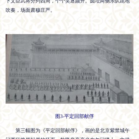
下文臣武将分列四周，个个笑逐颜开。圆坛两侧乐队跪地
吹奏，场面肃穆庄严。
图3-平定回部献俘
第三幅图为《平定回部献俘》，画的是北京紫禁城午