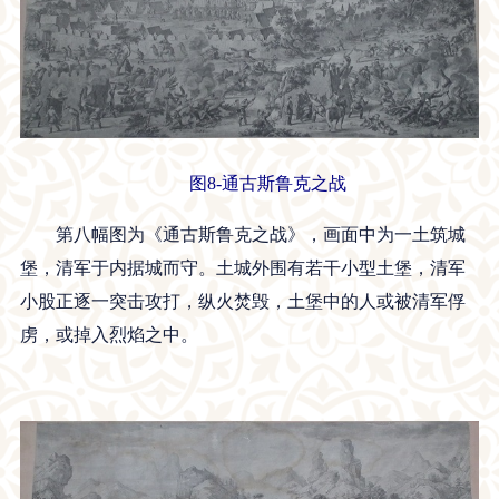
图8-通古斯鲁克之战
第八幅图为《通古斯鲁克之战》，画面中为一土筑城
堡，清军于内据城而守。土城外围有若干小型土堡，清军
小股正逐一突击攻打，纵火焚毁，土堡中的人或被清军俘
虏，或掉入烈焰之中。