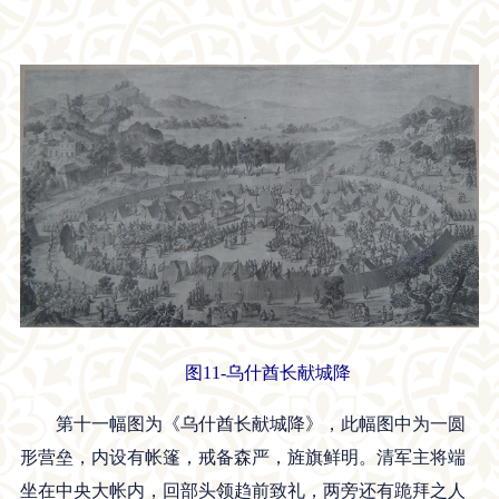
图11-乌什酋长献城降
第十一幅图为《乌什酋长献城降》，此幅图中为一圆
形营垒，内设有帐篷，戒备森严，旌旗鲜明。清军主将端
坐在中央大帐内，回部头领趋前致礼，两旁还有跪拜之人