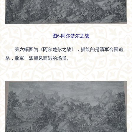
图6-阿尔楚尔之战
第六幅图为《阿尔楚尔之战》，描绘的是清军合围追
杀，敌军一派望风而逃的场景。