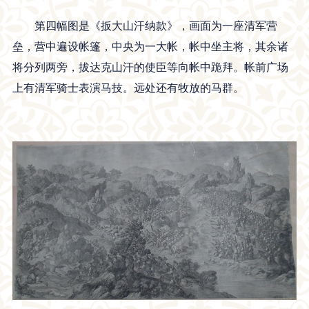
第四幅图是《扳大山汗纳款》，画面为一座清军营
垒，营中遍设帐篷，中央为一大帐，帐中坐主将，其余诸
将分列两旁，拔达克山汗的使臣等向帐中跪拜。帐前广场
上有清军骑士表演马技。远处还有牧放的马群。