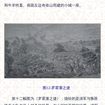
和牛羊牲畜。画面左边有依山而建的小城一座。
图12-罗霍澌之捷
第十二幅图为《罗霍澌之捷》，描绘的是清军与叛匪