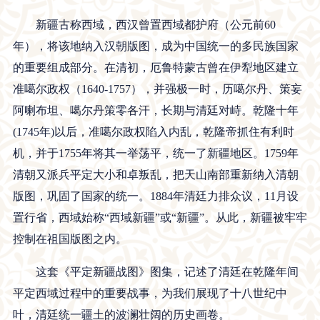
新疆古称西域，西汉曾置西域都护府（公元前60
年），将该地纳入汉朝版图，成为中国统一的多民族国家
的重要组成部分。在清初，厄鲁特蒙古曾在伊犁地区建立
准噶尔政权（1640-1757），并强极一时，历噶尔丹、策妄
阿喇布坦、噶尔丹策零各汗，长期与清廷对峙。乾隆十年
(1745年)以后，准噶尔政权陷入内乱，乾隆帝抓住有利时
机，并于1755年将其一举荡平，统一了新疆地区。1759年
清朝又派兵平定大小和卓叛乱，把天山南部重新纳入清朝
版图，巩固了国家的统一。1884年清廷力排众议，11月设
置行省，西域始称“西域新疆”或“新疆”。从此，新疆被牢牢
控制在祖国版图之内。
这套《平定新疆战图》图集，记述了清廷在乾隆年间
平定西域过程中的重要战事，为我们展现了十八世纪中
叶，
清廷
统一疆土的波澜壮阔的历史画卷。