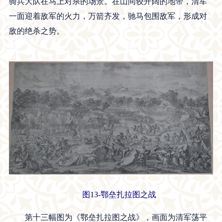
骑兵大队在马上对杀的场景。在山间较开阔的地带，清军
一面迎着敌军的火力，万箭齐发，驰马包围敌军，形成对
敌的绝杀之势。
图13-鄂垒扎拉图之战
第十三幅图为《鄂垒扎拉图之战》，画面为清军荡平