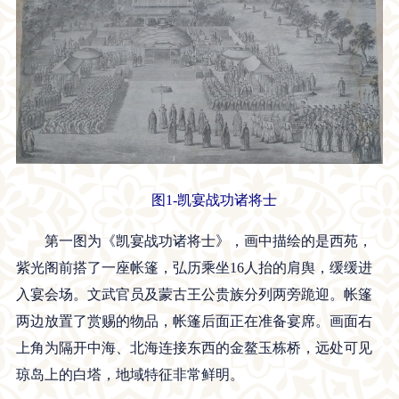
图1-凯宴战功诸将士
第一图为《凯宴战功诸将士》，画中描绘的是西苑，
紫光阁前搭了一座帐篷，弘历乘坐16人抬的肩舆，缓缓进
入宴会场。文武官员及蒙古王公贵族分列两旁跪迎。帐篷
两边放置了赏赐的物品，帐篷后面正在准备宴席。画面右
上角为隔开中海、北海连接东西的金鳌玉栋桥，远处可见
琼岛上的白塔，地域特征非常鲜明。