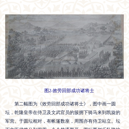
图2-效劳回部成功诸将士
第二幅图为《效劳回部成功诸将士》，图中画一圆
坛，乾隆皇帝在侍卫及文武官员的簇拥下骑马来到凯旋的
军营。于圆坛相对，有帐篷数座，周围亦有侍卫站立。坛