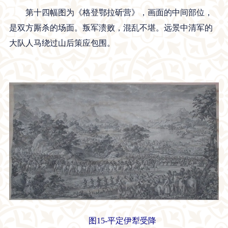
第十四幅图为《格登鄂拉斫营》，画面的中间部位，
是双方厮杀的场面。叛军溃败，混乱不堪。远景中清军的
大队人马绕过山后策应包围。
图15-平定伊犁受降