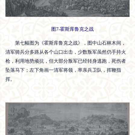
图7-霍斯库鲁克之战
第七幅图为《霍斯库鲁克之战》，图中山石林木间，
清军骑兵分多路从各个山口出击，少数叛军虽然仍手持火
枪，利用地势顽抗，但大部分叛军已经转身逃跑，死伤者
坠落马下；左下角画一清军将领，率亲兵卫队，挥鞭指
挥。