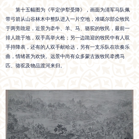
第十五幅图为《平定伊犁受降》，画面为清军马队佩
带弓箭从山谷林木中整队进入一片空地，准噶尔部众牧民
于两旁跪迎，近景为牵牛、羊、马、骆驼的牧民，最前一
排人跪于地，双手高举火枪；另一边跪迎的牧民中有人双
手持降表，还有的人双手献哈达，另有一支乐队在吹奏乐
曲，情绪甚为欢快。远景中尚有众多蒙古族牧民牵携马
匹、骆驼及物品渡河来归。