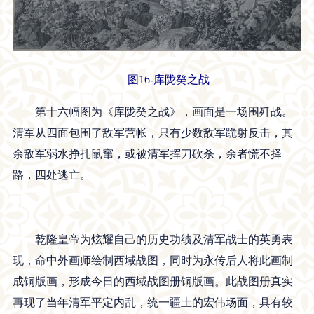
图16-库陇癸之战
第十六幅图为《库陇癸之战》，画面是一场围歼战。
清军从四面包围了敌军营帐，只有少数敌军跪射反击，其
余敌军弱水挣扎鼠窜，或被清军挥刀砍杀，余者慌不择
路，四处逃亡。
乾隆皇帝为炫耀自己的历史功绩及清军战士的英勇表
现，命中外画师绘制西域战图，同时为永传后人将此画制
成铜版画，形成今日的西域战图册铜版画。此战图册真实
再现了当年清军平定内乱，统一疆土的宏伟场面，具有较