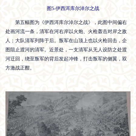
图5-伊西洱库尔淖尔之战
第五幅图为《伊西洱库尔淖尔之战》，此图中间偏右
处画河流一条，清军在河右岸以火炮、火枪轰击对岸之敌
人；大队清军列阵于后。叛军在山顶上也以火枪回击，企
图阻止渡河的清军。近景处，一支清军从无人设防之处渡
河迂回，绕至叛军的背后发起冲锋，打击叛军的侧翼，双
方激战正酣。