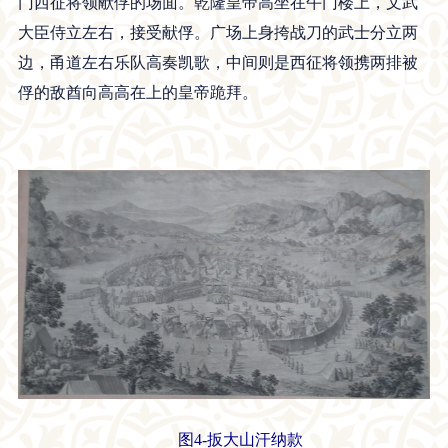
门西征将领献俘的场面。乾隆皇帝高坐在午门楼上，文武
大臣侍立左右，接受献俘。广场上身挎战刀的武士分立两
边，甬道左右乐队高奏凯歌，中间则是西征将领携两排被
俘的敌酋向高高在上的皇帝跪拜。
图4-扳大山汗纳款