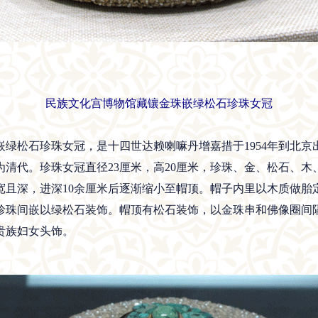
民族文化宫博物馆藏镶金珠嵌绿松石珍珠女冠
松石珍珠女冠，是十四世达赖喇嘛丹增嘉措于1954年到北京
清代。珍珠女冠直径23厘米，高20厘米，珍珠、金、松石、
宽且深，进深10余厘米后逐渐缩小至帽顶。帽子内里以木质做胎
珍珠间嵌以绿松石装饰。帽顶有松石装饰，以金珠串和佛像圈间
贵族妇女头饰。