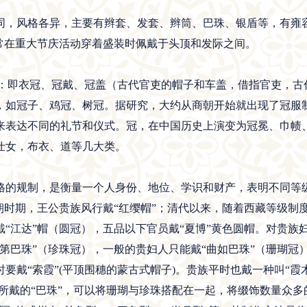
，风格各异，主要有辫套、发套、辫筒、巴珠、银盾等，有雍容
通常在重大节庆活动穿着盛装时佩戴于头顶和发际之间。
子：即衣冠、冠戴、冠盖（古代官吏的帽子和车盖，借指官吏，古
，如冠子、鸡冠、树冠。据研究，大约从商朝开始就出现了冠服
来表达不同的礼节和仪式。冠，在中国历史上演变为冠冕、巾帻
仕女，布衣、道等几大类。
的规制，是衡量一个人身份、地位、学识和财产，表明不同等级
朝时期，王公贵族风行戴“红缨帽”；清代以来，随着西藏等级制
“江达”帽（圆冠），五品以下官员戴“夏博”黄色圆帽。对贵族
第巴珠”（珍珠冠），一般的贵妇人只能戴“曲如巴珠”（珊瑚冠
戴“索霞”(平顶围穗的蒙古式帽子)。贵族平时也戴一种叫“霞木
所戴的“巴珠”，可以将珊瑚与珍珠搭配在一起，将缀饰数量众