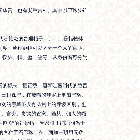
华贵，也有凝重古朴。其中以巴珠头饰
代贵族戴的普通帽子。）。二是指物体
制度，通过冠帽可以区分一个人的官职、
、幞头、帽、盔，笠等，从身份看可分为
的标志。据记载，唐朝吐蕃时代的赞普
度日趋森严，在戴帽的规定上更加严格。
妇女的穿戴虽没有法制上的等级区别，也
）。官吏、贵族的管家、随从、佣人的帽
包多”的饼形帽，管家和“根布”(相当于
多的各种宝石巴珠，在上面加一顶用无数