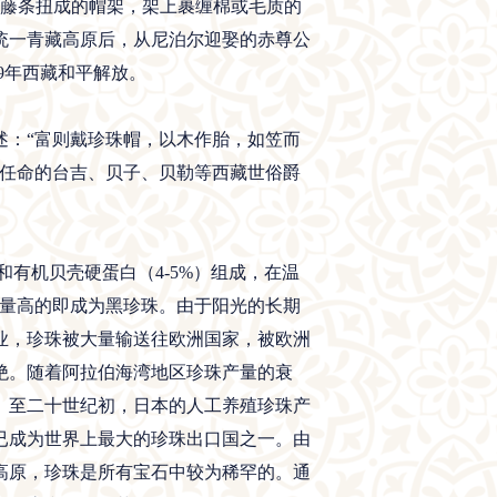
是将藤条扭成的帽架，架上裹缠棉或毛质的
统一青藏高原后，从尼泊尔迎娶的赤尊公
9年西藏和平解放。
：“富则戴珍珠帽，以木作胎，如笠而
府任命的台吉、贝子、贝勒等西藏世俗爵
和有机贝壳硬蛋白（4-5%）组成，在温
含量高的即成为黑珍珠。由于阳光的长期
业，珍珠被大量输送往欧洲国家，被欧洲
绝。随着阿拉伯海湾地区珍珠产量的衰
。至二十世纪初，日本的人工养殖珍珠产
已成为世界上最大的珍珠出口国之一。由
高原，珍珠是所有宝石中较为稀罕的。通