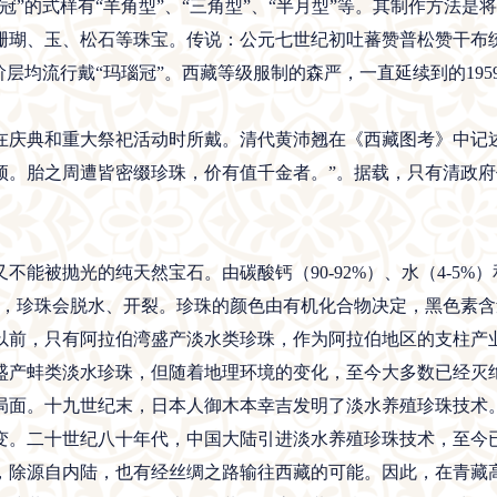
冠”的式样有“羊角型”、“三角型”、“半月型”等。其制作方法
珊瑚、玉、松石等珠宝。传说：公元七世纪初吐蕃赞普松赞干布
阶层均流行戴“玛瑙冠”。西藏等级服制的森严，一直延续到的195
典和重大祭祀活动时所戴。清代黄沛翘在《西藏图考》中记述
顶。胎之周遭皆密缀珍珠，价有值千金者。”。据载，只有清政
被抛光的纯天然宝石。由碳酸钙（90-92%）、水（4-5%）
延长，珍珠会脱水、开裂。珍珠的颜色由有机化合物决定，黑色素
以前，只有阿拉伯湾盛产淡水类珍珠，作为阿拉伯地区的支柱产
盛产蚌类淡水珍珠，但随着地理环境的变化，至今大多数已经灭
局面。十九世纪末，日本人御木本幸吉发明了淡水养殖珍珠技术
变。二十世纪八十年代，中国大陆引进淡水养殖珍珠技术，至今
，除源自内陆，也有经丝绸之路输往西藏的可能。因此，在青藏