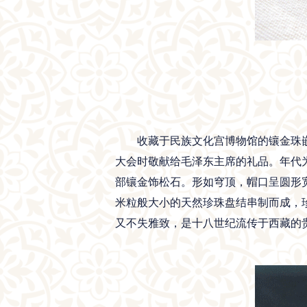
收藏于民族文化宫博物馆的镶金珠嵌绿
大会时敬献给毛泽东主席的礼品。年代为
部镶金饰松石。形如穹顶，帽口呈圆形
米粒般大小的天然珍珠盘结串制而成，
又不失雅致，是十八世纪流传于西藏的