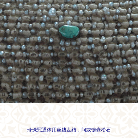
珍珠冠通体用丝线盘结，间或镶嵌松石