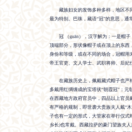
藏族妇女的发饰多种多样，地区不同
最为特别。巴珠，藏语“冠”的意思，
冠 （guān），汉字解为：一是帽
顶端部分，形状像帽子或在顶上的东西
身份和等级，或在不同的场合，冠帽用
帝王官吏、文人学士、武职将帅、后妃
在藏族历史上，佩戴藏式帽子也严格
多戴用红绸缠成的宝塔状“朝霞冠”；元
在西藏地方政府官员中，四品以上官员戴
有严格的规制，即世袭大贵族夫人戴“木
子也有一定的形式，大管家在举行仪式时要
乡长)也常戴。西藏拉萨的豪门望族夫人