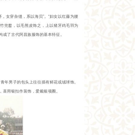
，女穿杂缝，系以海贝”。“妇女以红藤为腰
戴竹兜鍪，以毛熊皮饰之，上以猪牙鸡毛羽为
，构成了古代阿昌族服饰的基本特征。
。青年男子的包头上往往插有鲜花或绒球饰。
，喜用银扣作装饰，爱戴银项圈。