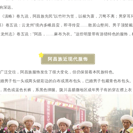
响深远。
《滇略》卷九说，阿昌族先民“以竹叶为笠，以棱为蓑，刀弩不离；男穿耳环
书》卷五说：云龙州“境内多峨昌蛮，即寻传蛮……散居山壑间。男子顶髻
云龙州志》卷五说：“阿昌，……麻布为衣。”这些明显带有游猎特色的服饰
阿昌族近现代服饰
的广泛交往，阿昌族服饰发生了很大变化，但仍保留着本民族特色。
未婚男子包一头或两头锁彩边的白布或黑布包头，已婚男子包藏青色布包头
，黑色或蓝色长裤，系黑色绑腿。陇川县腊撒地区成年男子有的穿左襟上衣