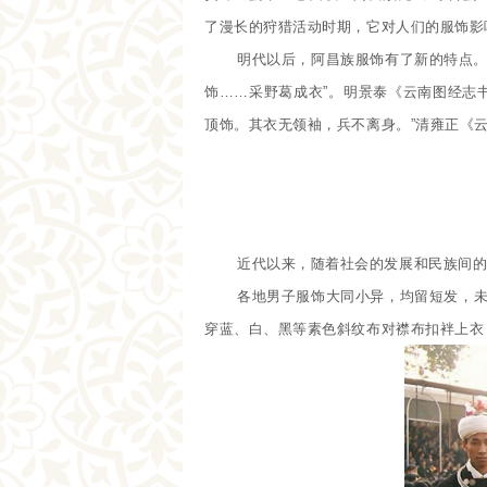
了漫长的狩猎活动时期，它对人们的服饰影
明代以后，阿昌族服饰有了新的特点。
饰……采野葛成衣”。明景泰《云南图经志
顶饰。其衣无领袖，兵不离身。”清雍正《
近代以来，随着社会的发展和民族间
各地男子服饰大同小异，均留短发，
穿蓝、白、黑等素色斜纹布对襟布扣袢上衣