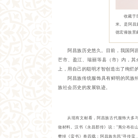
收藏于民族
米。是阿昌
德宏傣族景
阿昌族历史悠久。目前，我国阿昌
芒市、盈江、瑞丽等县（市）内，其
上，用自己的聪明才智创造出了绚烂
阿昌族传统服饰具有鲜明的民族特色
族社会历史的发展轨迹。
从现有文献看，阿昌族古代服饰大多与
做材料。
汉书《永昌郡传》说：“夷分布在
樊绰《蛮书》卷四载：阿昌族先民“寻传蛮