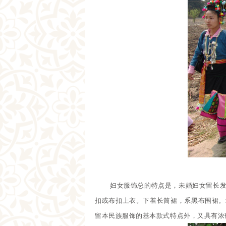
妇女服饰总的特点是，未婚妇女留长
扣或布扣上衣。下着长筒裙，系黑布围裙。
留本民族服饰的基本款式特点外，又具有浓