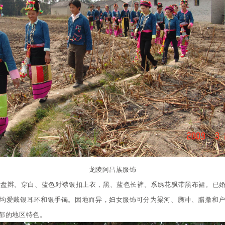
龙陵阿昌族服饰
发盘辫。穿白、蓝色对襟银扣上衣，黑、蓝色长裤。系绣花飘带黑布裙。已
均爱戴银耳环和银手镯。因地而异，妇女服饰可分为梁河、腾冲、腊撒和
郁的地区特色。