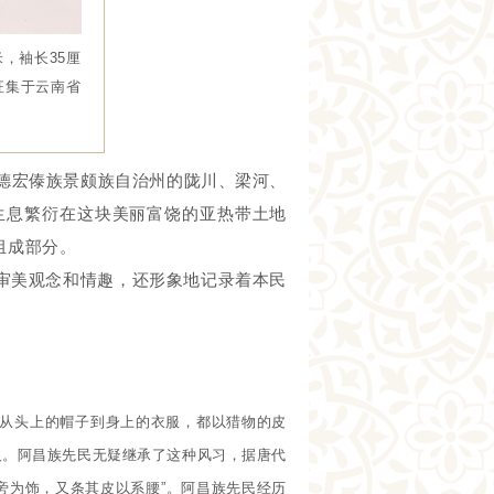
，袖长35厘
征集于云南省
南省德宏傣族景颇族自治州的陇川、梁河、
生息繁衍在这块美丽富饶的亚热带土地
组成部分。
审美观念和情趣，还形象地记录着本民
。从头上的帽子到身上的衣服，都以猎物的皮
人。阿昌族先民无疑继承了这种风习，据唐代
旁为饰，又条其皮以系腰”。阿昌族先民经历