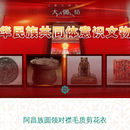
阿昌族圆领对襟毛质剪花衣