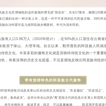
文化宫博物馆的这件圆领对襟毛质“剪花衣”，衣长57厘米，胸围130厘米
族已婚妇女的一种古装上衣，也是一件不可多得的近代民族文物。1981年
颇族自治州梁河县九保阿昌族乡横路村。年代为清末民初。
族有人口3.96万人（2010年统计），近90%的人口居住在云
余散居于保山、大理等地。自古以来，勤劳善良的阿昌族人民就
的传统文化。丰富多彩的服饰文化就是其独特传统文化的一个重要
，有着深厚的历史文化底蕴，不仅直观地反映出阿昌族传统的
带有游猎特色的阿昌族古代服饰
狩猎和游牧活动及高寒山区的自然生态相适应，“衣皮服毡”，“织皮冠之”
山谷间，食肉皮衣”。这些分布在山区的“夷”是指古代的氐羌分支叟人和昆明
……俗无丝棉布帛，披波罗皮，跣足，可以践履榛棘。……取其两牙双插顶