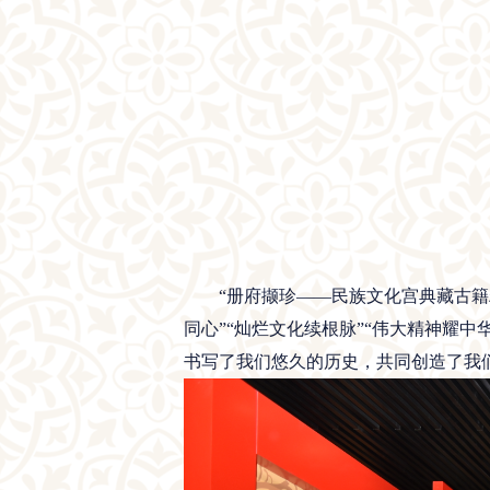
“册府撷珍——民族文化宫典藏古籍精
同心”“灿烂文化续根脉”“伟大精神耀
书写了我们悠久的历史，共同创造了我