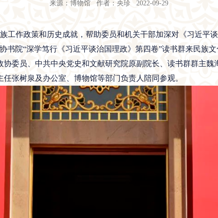
来源：博物馆 作者：央珍 2022-09-29
民族工作政策和历史成就，帮助委员和机关干部加深对《习近平
政协书院“深学笃行《习近平谈治国理政》第四卷”读书群来民族
政协委员、中共中央党史和文献研究院原副院长、读书群群主魏海
主任张树泉及办公室、博物馆等部门负责人陪同参观。