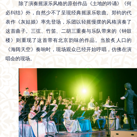
除了演奏摇滚乐风格的原创作品《土地的吟诵》《何
必纠结》外，自然少不了呈现经典摇滚乐歌曲。郑钧的代
表作《灰姑娘》率先登场，乐团以轻摇慢摆的风格演奏了
这首曲子。三弦、竹笛、二胡三重奏与乐队带来的《钟鼓
楼》则重现了这首带有北京韵味的作品。当脍炙人口的
《海阔天空》奏响时，现场观众已经开始哼唱，仿佛在演
唱会的现场。