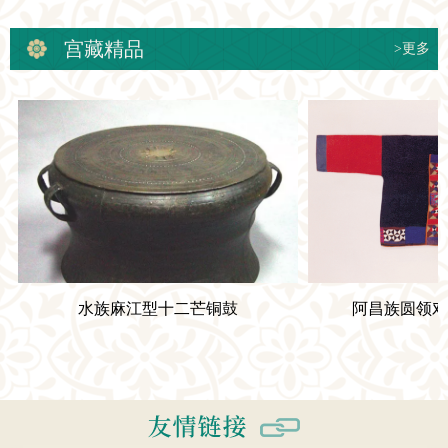
宫藏精品
>更多
水族麻江型十二芒铜鼓
阿昌族圆领对襟毛质