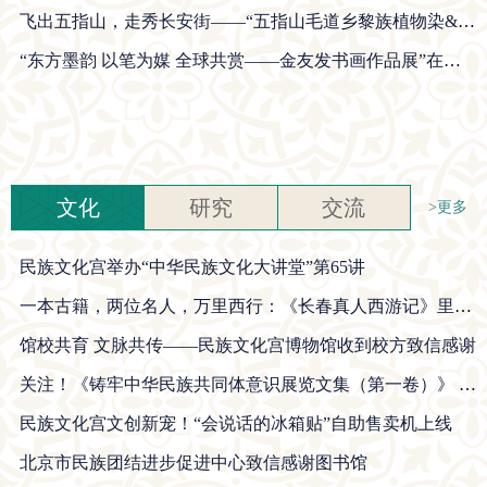
飞出五指山，走秀长安街——“五指山毛道乡黎族植物染&藤编艺术北京专场展”在民族文化宫开幕
“东方墨韵 以笔为媒 全球共赏——金友发书画作品展”在民族文化宫举办
文化
研究
交流
>更多
民族文化宫举办“中华民族文化大讲堂”第65讲
一本古籍，两位名人，万里西行：《长春真人西游记》里的文化密码
馆校共育 文脉共传——民族文化宫博物馆收到校方致信感谢
关注！《铸牢中华民族共同体意识展览文集（第一卷）》 正式出版
民族文化宫文创新宠！“会说话的冰箱贴”自助售卖机上线
北京市民族团结进步促进中心致信感谢图书馆