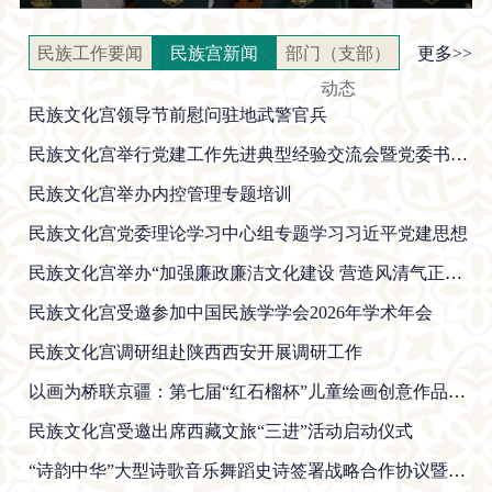
民族工作要闻
民族宫新闻
部门（支部）
更多>>
动态
民族文化宫领导节前慰问驻地武警官兵
民族文化宫举行党建工作先进典型经验交流会暨党委书记讲党课
民族文化宫举办内控管理专题培训
民族文化宫党委理论学习中心组专题学习习近平党建思想
民族文化宫举办“加强廉政廉洁文化建设 营造风清气正的良好政治生态”专题讲座
民族文化宫受邀参加中国民族学学会2026年学术年会
民族文化宫调研组赴陕西西安开展调研工作
以画为桥联京疆：第七届“红石榴杯”儿童绘画创意作品征集活动优秀作品颁奖仪式暨画展开幕式在民族文化宫举办
民族文化宫受邀出席西藏文旅“三进”活动启动仪式
“诗韵中华”大型诗歌音乐舞蹈史诗签署战略合作协议暨北京首演十周年座谈会在京圆满举办