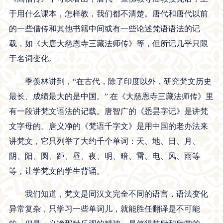
于用什么课本，怎样教，我们都不清楚。唐代和唐代以前
的一些僧传和其他书籍中间或有一些论述梵语语法的记
载，如《大唐大慈恩寺三藏法师传》等，但所记几乎只限
于名词变化。
季羡林讲到，“在古代，除了印度以外，研究梵文历史
最长、成绩最大的是中国。” 在《大慈恩寺三藏法师传》里
有一段讲梵文语法的记载。唐智广的《悉昙字记》是讲梵
文字母的。唐义净的《梵语千字文》是用中国的老办法来
讲梵文，它只列举了大约千个单词：天、地、日、月、
阴、阳、圆、距、昼、夜、明、暗、雷、电、风、雨等
等，让学梵文的学生背诵。
我们知道，梵文是同汉文完全不同的语言，语法变化
异常复杂，只学习一些单词儿，就能胜任翻译是不可能