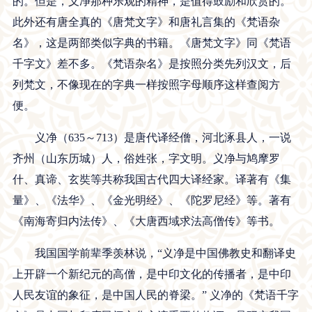
的。但是，义净那种乐观的精神，是值得鼓励和欣赏的。
此外还有唐全真的《唐梵文字》和唐礼言集的《梵语杂
名》，这是两部类似字典的书籍。《唐梵文字》同《梵语
千字文》差不多。《梵语杂名》是按照分类先列汉文，后
列梵文，不像现在的字典一样按照字母顺序这样查阅方
便。
义净（635～713）是唐代译经僧，河北涿县人，一说
齐州（山东历城）人，俗姓张，字文明。义净与鸠摩罗
什、真谛、玄奘等共称我国古代四大译经家。译著有《集
量》、《法华》、《金光明经》、《陀罗尼经》等。著有
《南海寄归内法传》、《大唐西域求法高僧传》等书。
我国国学前辈季羡林说，“义净是中国佛教史和翻译史
上开辟一个新纪元的高僧，是中印文化的传播者，是中印
人民友谊的象征，是中国人民的脊梁。” 义净的《梵语千字