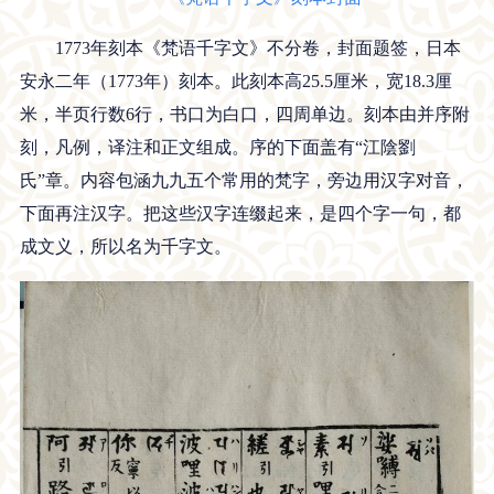
1773年刻本《梵语千字文》不分卷，封面题签，日本
安永二年（1773年）刻本。此刻本高25.5厘米，宽18.3厘
米，半页行数6行，书口为白口，四周单边。刻本由并序附
刻，凡例，译注和正文组成。序的下面盖有“江陰劉
氏”章。内容包涵九九五个常用的梵字，旁边用汉字对音，
下面再注汉字。把这些汉字连缀起来，是四个字一句，都
成文义，所以名为千字文。