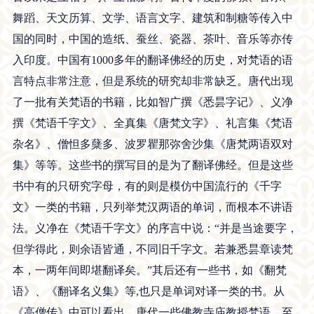
舞蹈、天文历算、文学、语言文字、建筑和制糖等传入中
国的同时，中国的造纸、蚕丝、瓷器、茶叶、音乐等亦传
入印度。中国有1000多年的翻译佛经的历史，对梵语的语
言特点非常注意，但是系统的研究却非常缺乏。唐代出现
了一批有关梵语的书籍，比如智广撰《悉昙字记》、义净
撰《梵语千字文》、全真集《唐梵文字》、礼言集《梵语
杂名》、僧怛多蘖多、波罗瞿那弥舍沙集《唐梵两语双对
集》等等。这些书的撰写目的是为了翻译佛经。但是这些
书中有的只研究字母，有的则是模仿中国流行的《千字
文》一类的书籍，只列举梵汉两语的单词，而根本不讲语
法。义净在《梵语千字文》的序言中说：“并是当途要字，
但学得此，则余语皆通，不同旧千字文。若兼悉昙章读梵
本，一两年间即堪翻译矣。”其后还有一些书，如《翻梵
语》、《翻译名义集》等,也只是单词对译一类的书。从
《高僧传》中可以看出，唐代一些佛教寺庙教授梵语，至