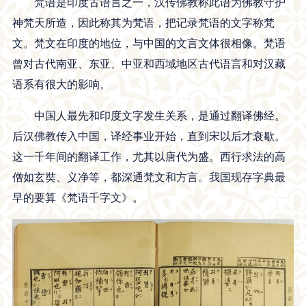
梵语是印度古语言之一，汉传佛教称此语为佛教守护
神梵天所造，因此称其为梵语，把记录梵语的文字称梵
文。梵文在印度的地位，与中国的文言文体很相像。梵语
曾对古代南亚、东亚、中亚和西域地区古代语言和对汉藏
语系有很大的影响。
中国人最先和印度文字发生关系，是通过翻译佛经。
后汉佛教传入中国，译经事业开始，直到宋以后才衰歇。
这一千年间的翻译工作，尤其以唐代为盛。西行求法的高
僧如玄奘、义净等，都深通梵文和方言。我国现存字典最
早的要算《梵语千字文》。