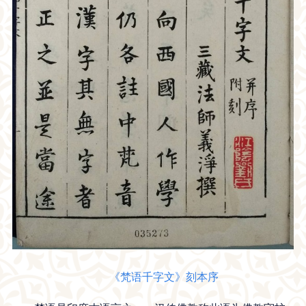
《梵语千字文》刻本序