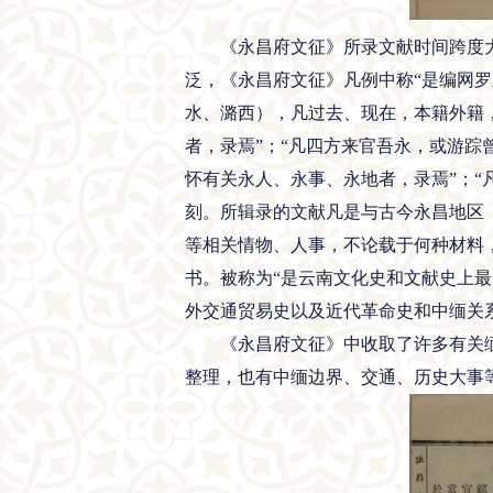
《永昌府文征》所录文献时间跨度大。“
泛，《永昌府文征》凡例中称“是编网
水、潞西），凡过去、现在，本籍外籍
者，录焉”；“凡四方来官吾永，或游踪
怀有关永人、永事、永地者，录焉”；
刻。所辑录的文献凡是与古今永昌地区
等相关情物、人事，不论载于何种材料
书。被称为“是云南文化史和文献史上
外交通贸易史以及近代革命史和中缅关
《永昌府文征》中收取了许多有关缅
整理，也有中缅边界、交通、历史大事