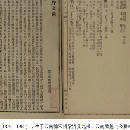
79—1965），生于云南德宏州梁河县九保，云南腾越（今腾冲