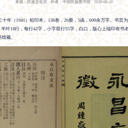
来源：民族文化宫 作者：中国民族图书馆 2020-06-10
年（1941）铅印本。136卷，26册，5函，600余万字。书页
；半叶18行，每行42字，小字双行55字，白口，版心上端印有书
书馆藏。