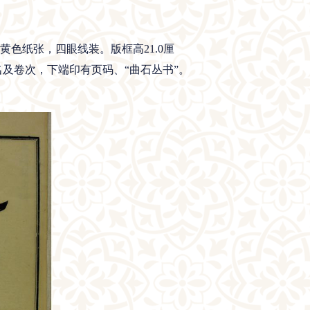
为黄色纸张，四眼线装。版框高21.0厘
名及卷次，下端印有页码、“曲石丛书”。