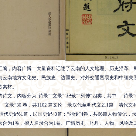
编，内容广博，大量资料记述了云南的人文地理、历史沿革、民
为云南地方文化史、民族史、边疆史、对外交通贸易史和中缅关
贵素材。
，内容分为“诗录”“文录”“纪载”“列传”四类，其中：“诗录”6
首；“文录”30 卷，共1102 篇文论，录汉代至明代文211篇，清代文
，清代史记61篇，民国史记43篇；“列传”4卷，共66篇人物传记，
录合为1卷，撰人名录合为1卷。广猎历史、地理、人物、风物