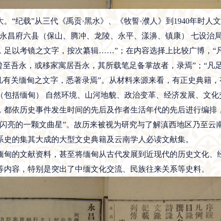
纪载”从三代《禹贡·黑水》、《牧誓·濮人》到1940年时人
罗永昌府六县（保山、腾冲、龙陵、永平、漾濞、镇康） 七设治
，足以考镜之文字，按次纂辑……”；在内容选择上比较广博，“
曾至吾永，或移家寓居吾永，其所载笔足备掌故者，录焉”；“凡
“凡有关缅甸之文字，悉著录焉”。从材料来源来看，有正史典籍
（包括缅甸） 自然环境、山河地貌、政治变革、经济发展、文化
，都依历史事件发生时间的先后及作者生活年代的先后进行编排
最闪亮的一颗文曲星”。故历来被视为研究与了解滇西地区乃至云
系史的集其大成的大型文史典籍及云南学人必读文献集。
甸的文献资料，甚至将缅甸从古代发展到近现代的历史文化、经
等内容，特别是突出了中缅文化交流、民族往来关系等史料。