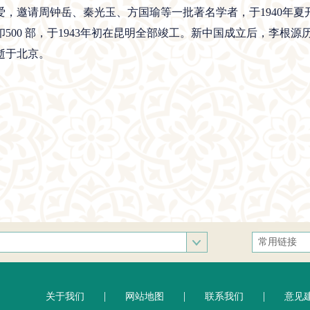
，邀请周钟岳、秦光玉、方国瑜等一批著名学者，于1940年夏开
500 部，于1943年初在昆明全部竣工。新中国成立后，李根
逝于北京。
常用链接
中央统战部
文化和旅游
|
|
|
关于我们
网站地图
联系我们
意见
人民网