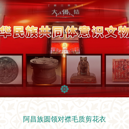
阿昌族圆领对襟毛质剪花衣