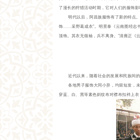
了漫长的狩猎活动时期，它对人们的服饰影
明代以后，阿昌族服饰有了新的特点。
饰……采野葛成衣”。明景泰《云南图经志
顶饰。其衣无领袖，兵不离身。”清雍正《
近代以来，随着社会的发展和民族间
各地男子服饰大同小异，均留短发，
穿蓝、白、黑等素色斜纹布对襟布扣袢上衣