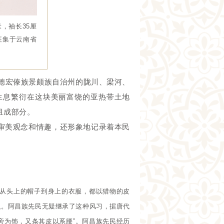
，袖长35厘
征集于云南省
南省德宏傣族景颇族自治州的陇川、梁河、
生息繁衍在这块美丽富饶的亚热带土地
组成部分。
审美观念和情趣，还形象地记录着本民
。从头上的帽子到身上的衣服，都以猎物的皮
人。阿昌族先民无疑继承了这种风习，据唐代
旁为饰，又条其皮以系腰”。阿昌族先民经历