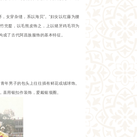
，女穿杂缝，系以海贝”。“妇女以红藤为腰
戴竹兜鍪，以毛熊皮饰之，上以猪牙鸡毛羽为
，构成了古代阿昌族服饰的基本特征。
。青年男子的包头上往往插有鲜花或绒球饰。
，喜用银扣作装饰，爱戴银项圈。