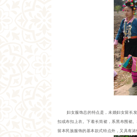
妇女服饰总的特点是，未婚妇女留长
扣或布扣上衣。下着长筒裙，系黑布围裙。
留本民族服饰的基本款式特点外，又具有浓