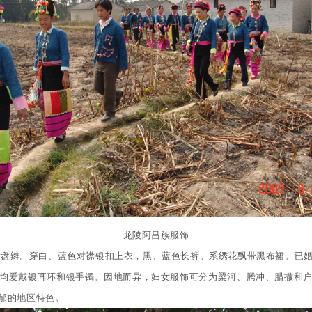
龙陵阿昌族服饰
发盘辫。穿白、蓝色对襟银扣上衣，黑、蓝色长裤。系绣花飘带黑布裙。已
均爱戴银耳环和银手镯。因地而异，妇女服饰可分为梁河、腾冲、腊撒和
郁的地区特色。