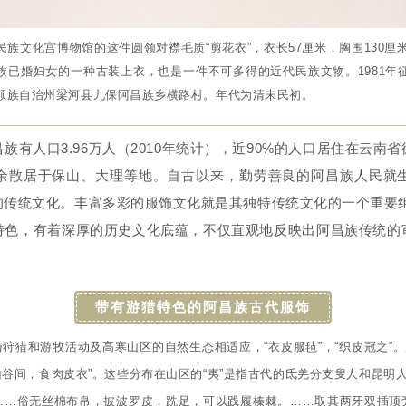
文化宫博物馆的这件圆领对襟毛质“剪花衣”，衣长57厘米，胸围130厘米
族已婚妇女的一种古装上衣，也是一件不可多得的近代民族文物。1981年
颇族自治州梁河县九保阿昌族乡横路村。年代为清末民初。
族有人口3.96万人（2010年统计），近90%的人口居住在云
余散居于保山、大理等地。自古以来，勤劳善良的阿昌族人民就
的传统文化。丰富多彩的服饰文化就是其独特传统文化的一个重要
，有着深厚的历史文化底蕴，不仅直观地反映出阿昌族传统的
带有游猎特色的阿昌族古代服饰
狩猎和游牧活动及高寒山区的自然生态相适应，“衣皮服毡”，“织皮冠之”
山谷间，食肉皮衣”。这些分布在山区的“夷”是指古代的氐羌分支叟人和昆明
……俗无丝棉布帛，披波罗皮，跣足，可以践履榛棘。……取其两牙双插顶