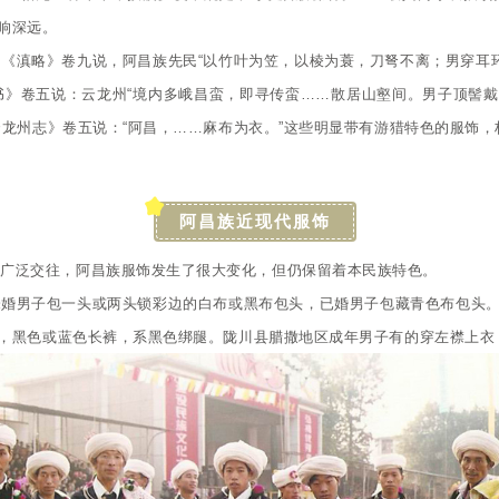
响深远。
《滇略》卷九说，阿昌族先民“以竹叶为笠，以棱为蓑，刀弩不离；男穿耳环
书》卷五说：云龙州“境内多峨昌蛮，即寻传蛮……散居山壑间。男子顶髻
云龙州志》卷五说：“阿昌，……麻布为衣。”这些明显带有游猎特色的服饰
阿昌族近现代服饰
的广泛交往，阿昌族服饰发生了很大变化，但仍保留着本民族特色。
未婚男子包一头或两头锁彩边的白布或黑布包头，已婚男子包藏青色布包头
，黑色或蓝色长裤，系黑色绑腿。陇川县腊撒地区成年男子有的穿左襟上衣