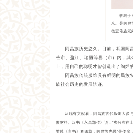
收藏于民族
米。是阿昌
德宏傣族景
阿昌族历史悠久。目前，我国阿昌
芒市、盈江、瑞丽等县（市）内，其
上，用自己的聪明才智创造出了绚烂
阿昌族传统服饰具有鲜明的民族特色
族社会历史的发展轨迹。
从现有文献看，阿昌族古代服饰大多与
做材料。
汉书《永昌郡传》说：“夷分布在
樊绰《蛮书》卷四载：阿昌族先民“寻传蛮