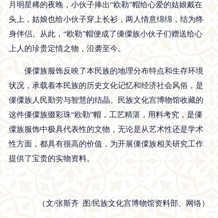
月明星稀的夜晚，小伙子捧出“欧勒”帽给心爱的姑娘戴在
头上，姑娘也给小伙子穿上长衫，两人情意绵绵，结为终
身伴侣。从此，“欧勒”帽便成了傈僳族小伙子们赠送给心
上人的珍贵定情之物，沿袭至今。
傈僳族服饰反映了本民族的地理分布特点和生存环境
状况，承载着本民族的历史文化记忆和经济社会风俗，是
傈僳族人民勤劳与智慧的结晶。民族文化宫博物馆收藏的
这件傈僳族缀彩珠“欧勒”帽，工艺精湛，用料考究，是傈
僳族服饰中极具代表性的文物，无论是从艺术性还是学术
性方面，都具有很高的价值，为开展傈僳族相关研究工作
提供了宝贵的实物资料。
（文/张斯齐 图/民族文化宫博物馆资料部、网络）