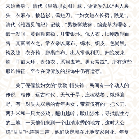
未始离身”。清代《皇清职贡图》载，傈僳族先民“男人裹
头，衣麻布，披毡衫，佩短刀。”“妇女短衣长裙，跣足”。
清代《维西见闻纪》记载，“男挽髻戴簪，编麦草为璎珞，
缀于发间，黄铜勒束额，耳带银环。优人衣，旧则改削而
售，其富者衣之。常衣杂以麻布、绵木、织皮、色尚黑。
袴及膝，衣齐袴，膁裹白布。出入常佩利刃。妇挽发束
箍，耳戴大环，盘领衣，系裙曳袴。男女常跣”。所有这些
服饰特征，至今在傈僳族的服饰中仍有遗存。
关于傈僳族妇女的“欧勒”帽头饰，民间有一个动人的
传说：相传，远古时代，天气干旱，庄稼枯萎，饿殍遍
野。有一对失去双亲的青年男女，带着仅有的一把长刀、
两升米和一只大公鸡，翻山越岭，跋山涉水，寻找能生存
的土地。一天他们来到一个山清水秀的地方，这时大公
鸡“咕咕”地连叫三声，他们决定就在此地安家创业。年复