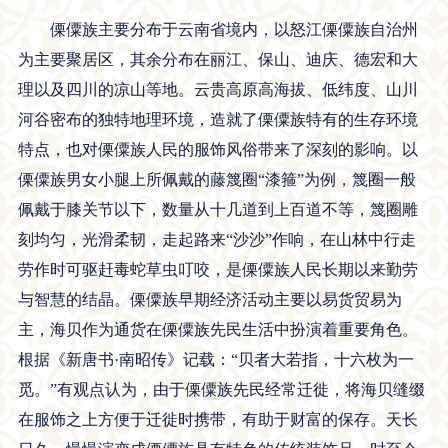
傈僳族主要分布于云南省境内，以怒江傈僳族自治州
为主要聚居区，其余分布在丽江、保山、迪庆、德宏和大
理以及四川的凉山等地。云贵高原高海拔、低纬度、山川
河谷密布的独特地理环境，造就了傈僳族特有的生存环境
特点，也对傈僳族人民的服饰风俗带来了深刻的影响。以
傈僳族男女小腿上所佩戴的藤篾圈“漆箍”为例，篾圈一般
佩戴于膝关节以下，数量从十几道到上百道不等，篾圈雕
刻均匀，光滑柔韧，走起路来“沙沙”作响，在山林中行走
劳作时可驱赶毒蛇草虫叮咬，是傈僳族人民长期以来勤劳
与智慧的结晶。傈僳族早期经济活动主要以易货贸易为
主，海贝作为通货在傈僳族先民生活中扮演着重要角色。
根据《新唐书·南昭传》记载：“贝者大若指，十六枚为一
觅。”有观点认为，由于傈僳族先民经常迁徙，将海贝缝缀
在服饰之上方便于迁徙时携带，有助于财富的保存。天长