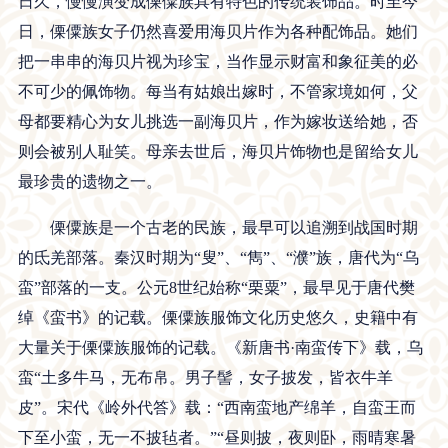
日久，慢慢演变成傈僳族具有特色的传统装饰品。时至今
日，傈僳族女子仍然喜爱用海贝片作为各种配饰品。她们
把一串串的海贝片视为珍宝，当作显示财富和象征美的必
不可少的佩饰物。每当有姑娘出嫁时，不管家境如何，父
母都要精心为女儿挑选一副海贝片，作为嫁妆送给她，否
则会被别人耻笑。母亲去世后，海贝片饰物也是留给女儿
最珍贵的遗物之一。
傈僳族是一个古老的民族，最早可以追溯到战国时期
的氐羌部落。秦汉时期为“叟”、“雋”、“濮”族，唐代为“乌
蛮”部落的一支。公元8世纪始称“栗粟”，最早见于唐代樊
绰《蛮书》的记载。傈僳族服饰文化历史悠久，史籍中有
大量关于傈僳族服饰的记载。《新唐书·南蛮传下》载，乌
蛮“土多牛马，无布帛。男子髻，女子披发，皆衣牛羊
皮”。宋代《岭外代答》载：“西南蛮地产绵羊，自蛮王而
下至小蛮，无一不披毡者。”“昼则披，夜则卧，雨晴寒暑