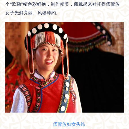
个“欧勒”帽色彩鲜艳，制作精美，佩戴起来衬托得傈僳族
女子光鲜亮丽、风姿绰约。
傈僳族妇女头饰