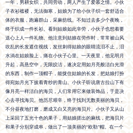
一年，男耕女织，共同劳动，两人产生了爱慕之情。小伙
子衣衫褴褛，无法御寒，姑娘为了给小伙子织一套舒适合
体的衣服，跑遍群山，采麻纺线。不知过去多少个夜晚，
终于织成一件长衫。看到姑娘如此辛劳，小伙子也想着要
送心上人一件礼物。他注意到姑娘在劳作时，常常被山风
吹乱的长发遮住视线，发丝刺得姑娘的眼睛流泪不止，泪
水淌在姑娘脸上，痛在小伙子心里。一天夜里，他见明月
升起，高悬空中，无限皎洁，遂决定用如月亮般洁白光滑
的东西，制作一顶帽子，能拢住姑娘的长发，把姑娘打扮
得宛如月光下披着青纱的青山。小伙子听说唐古拉山下有
像月亮一样洁白的海贝，人们常用它来做装饰品，于是决
心去寻找海贝。他历尽艰辛，终于找到无数美丽的海贝，
不分昼夜地打磨，磨成又白又亮的海贝片。小伙子又从山
上采回了五光十色的果子，用姑娘搓出的麻线，把海贝片
和果子分别穿成串，做出了一顶美丽的“欧勒”帽。在一个