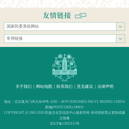
国家民委系统网站
国家民族事务委员会
常用链接
中央民族大学
中央统战部
中南民族大学
文化和旅游部
西南民族大学
人民网
西北民族大学
新华网
北方民族大学
中国政府网
大连民族大学
|
|
|
|
关于我们
网站地图
联系我们
意见建议
法律声明
中国民族语文翻译中心（局）
中央民族歌舞团
地址：北京复兴门内大街49号 ADD：49 FUXINGMEN-NEI ST. BEIJING CHINA
民族出版社
邮编(POSTCODE):100031
COPYRIGHT @ 2003-2020 民族文化宫信息中心版权所有 未经授权禁止复制或建
民族画报社
立镜像
民族团结杂志社
京ICP备13032115号