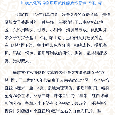
民族文化宫博物馆馆藏傈僳族缀彩珠"欧勒"帽
“欧勒”帽，也称“俄勒”帽，为傈僳语的汉语音译，是傈
僳族女子盛装时的一种头饰，主要流行于云南省怒江地
区。头饰用料珠、珊瑚、小铜铃、海贝等制成。佩戴时未
婚女子将辫子盘于“欧勒”帽上边，已婚妇女则把发辫盖
在“欧勒”帽下边。整体帽饰色彩分明，相映成趣。搭配海
贝、玛瑙、铜铃、银币等制成的项饰、胸饰，显得婀娜多
姿、光彩照人。
民族文化宫博物馆收藏的这件傈僳族缀彩珠女子“欧
勒”帽，于上世纪70年代征集于云南省怒江地区。整个头饰
直径16厘米、重534克，质地为琉璃质、铜质和海贝。帽身
坠有24条红珠、38条白珠，珠体直径约0.5厘米，红白珠串
相间分布，每组珠串下坠有金色铜铃，共29个，环绕整个
帽身排列缝缀16个直径约3厘米左右的白色海贝片。整