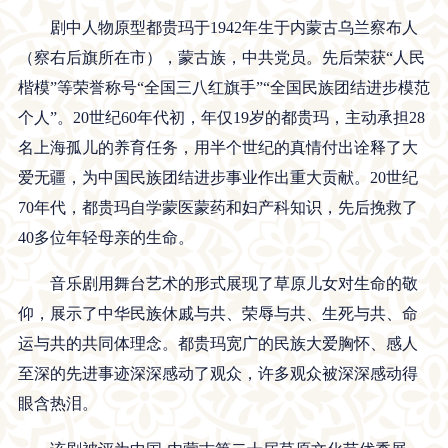
剧中人物原型都贵玛于1942年生于内蒙古乌兰察布人
（察右后旗所在市），蒙古族，中共党员。先后荣获“人民
楷模”等荣誉称号“全国三八红旗手”“全国民族团结进步模范
个人”。20世纪60年代初，年仅19岁的都贵玛，主动承担28
名上海孤儿的养育任务，用半个世纪的真情付出诠释了大
爱无疆，为中国民族团结进步事业作出重大贡献。20世纪
70年代，都贵玛自学蒙医蒙药和妇产科知识，先后挽救了
40多位年轻母亲的生命。
音乐剧用舞台艺术的形式展现了草原儿女对生命的敬
仰，展示了中华民族休戚与共、荣辱与共、生死与共、命
运与共的共同体理念。都贵玛宽广的民族大爱胸怀、感人
至深的先进事迹深深感动了观众，许多观众被深深感动得
眼含热泪。