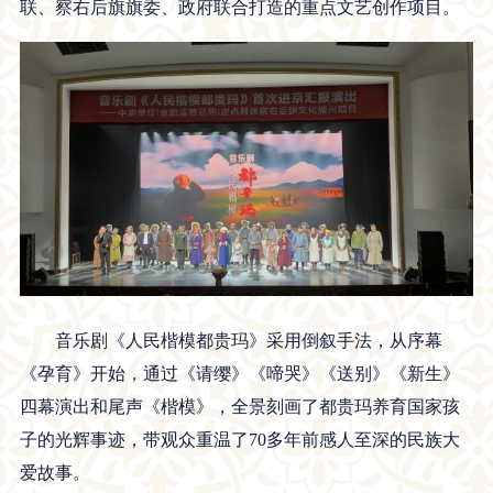
联、察右后旗旗委、政府联合打造的重点文艺创作项目。
音乐剧《人民楷模都贵玛》采用倒叙手法，从序幕
《孕育》开始，通过《请缨》《啼哭》《送别》《新生》
四幕演出和尾声《楷模》，全景刻画了都贵玛养育国家孩
子的光辉事迹，带观众重温了70多年前感人至深的民族大
爱故事。