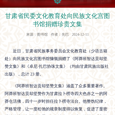
甘肃省民委文化教育处向民族文化宫图
书馆捐赠珍贵文集
来源：图书馆 作者：先巴 2024-12-11
近日，甘肃省民族事务委员会文化教育处（少语古籍
处）向民族文化宫
图书馆慷慨捐赠了《阿莽班智达贡却坚
赞文集》和《卓尼
·扎巴协珠文集》（均由甘肃民族出版社
出版），总计 23 册。
《阿莽班智达贡却坚赞文集》涵盖了众多重要著作。
阿莽班智达贡却坚赞作为甘肃拉卜楞寺四大色赤之一的阿
莽仓活佛，四十一岁时担任拉卜楞寺法台。他整饬纪律，
严格管理，让一度松弛的规章制度得以恢复，促进了显密