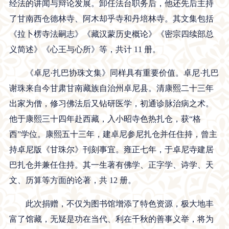
经法的讲闻与辩论发展。卸任法台职务后，他还先后主持
了甘南西仓德林寺、阿木却乎寺和丹培林寺。其文集包括
《拉卜楞寺法嗣志》《藏汉蒙历史概论》《密宗四续部总
义简述》《心王与心所》等，共计 11 册。
《卓尼
·扎巴协珠文集》同样具有重要价值。卓尼·扎巴
谢珠来自今甘肃甘南藏族自治州卓尼县。清康熙二十三年
出家为僧，修习佛法后又钻研医学，初通诊脉治病之术。
他于康熙三十四年赴西藏，入小昭寺色热扎仓，获“格
西”学位。康熙五十三年，建卓尼参尼扎仓并任住持，曾主
持卓尼版《甘珠尔》刊刻事宜。雍正七年，于卓尼寺建居
巴扎仓并兼任住持。其一生著有佛学、正字学、诗学、天
文、历算等方面的论著，共
12 册。
此次捐赠，不仅为图书馆增添了特色资源，极大地丰
富了馆藏，无疑是功在当代、利在千秋的善事义举，将为