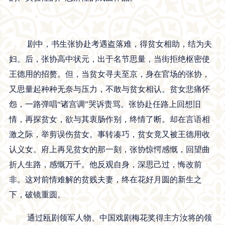
剧中，书生张协赴考遇盗落难，得贫女相助，结为夫
妇。后，张协高中状元，出于名节思量，当街拒绝枢密使
王德用的招赘。但，当贫女寻夫至京，身在官场的张协，
又思量起种种无奈与压力，不敢与贫女相认。贫女悲痛怀
怨，一路弹唱“诸宫调”哭诉责骂。张协赴任路上回想旧
情，再探贫女，欲与其衷肠作别，终情了断。却在言语相
激之际，举剪误伤贫女。事转凑巧，贫女竟又被王德用收
认义女。府上再见贫女的那一刻，张协惊愕感慨，回望曲
折人生路，感慨万千。他反观自身，深思己过，悔改前
非。这对前情难解的贫贱夫妻，终在花好月圆的新生之
下，破镜重圆。
通过瓯剧领军人物、中国戏剧梅花奖得主方汝将的领