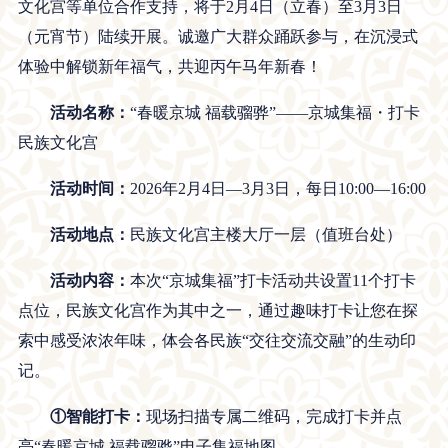
文化宫等单位合作支持，将于2月4日（立春）至3月3日
（元宵节）陆续开展。诚邀广大群众踊跃参与，在沉浸式
体验中解锁新年福气，共迎丙午马年新春！
活
动
名
称
：
“春暖京城 福载骝骅”——京城集福・打卡
民族文化宫
活
动
时
间：
2026年2月4日—3月3日，每日10:00—16:00
活
动
地
点：
民族文化宫主楼大厅一层（值班台处）
活
动
内
容：
本次“京城集福”打卡活动共设置11个打卡
点位，民族文化宫作为其中之一，通过趣味打卡让您在探
索中感受浓浓年味，体会各民族“交往交流交融”的生动印
记。
①智能打卡：
现场扫描专属二维码，完成打卡并点
亮“春暖京城 福载骝骅”电子集福地图。