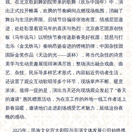
戏。在北京歌剧舞剧院带来的歌舞《欢乐中国年》中，演
出正式拉开帷幕，欢腾的节奏瞬间点燃现场氛围，消融了
舞台与生活的界限。后续节目编排张弛有度、情感层层递
进，处处彰显着迎马年的喜庆与热烈：北京曲艺团原创快
板《马年说马》以明快节奏传递新春美好祝愿；琵琶与打
击乐《金戈铁马》奏响昂扬奋进的铿锵韵律；中国杂技团
国际金奖作品《天边的光——滚杯》，将当代杂技的诗意
美学与生动意趣展现得淋漓尽致；整场演出融合戏曲、曲
艺、杂技、民乐等多样艺术形式，内容贴近劳动者生活，
还设置了观众互动歌唱等多个环节，现场掌声不断、暖意
浓浓。值得一提的是，演出当天还向现场观众发起了 “春天
的邀请” 惠民赠票活动，为在京工作的外地一线工作者送上
新春温暖，邀请他们走进剧场感受艺术魅力，延续这份夜
晚的感动。
2025年，民族文化宫大剧院与京演文体发展公司始终携