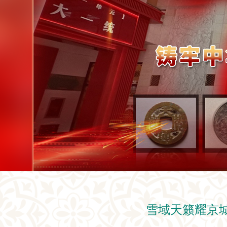
雪域天籁耀京城