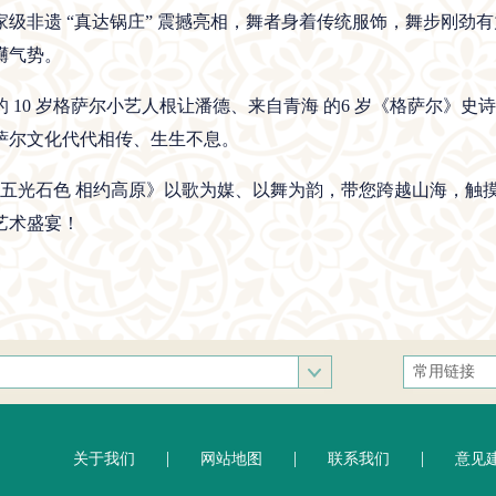
家级非遗 “真达锅庄” 震撼亮相，舞者身着传统服饰，舞步刚劲
礴气势。
的 10 岁格萨尔小艺人根让潘德、来自青海 的6 岁《格萨尔》
萨尔文化代代相传、生生不息。
《五光石色 相约高原》以歌为媒、以舞为韵，带您跨越山海，触
艺术盛宴！
常用链接
中央统战部
文化和旅游
|
|
|
关于我们
网站地图
联系我们
意见
人民网