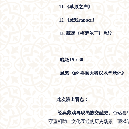
11.《草原之声》
12.《藏戏rapper》
13. 藏戏《格萨尔王》
片段
晚场
19
：
30
藏戏《岭
·嘉擦大将汉地寻亲记》
此次演出看点：
经典藏戏再现民族交融史。
色达县
守望相助、文化互通的历史场景，藏戏