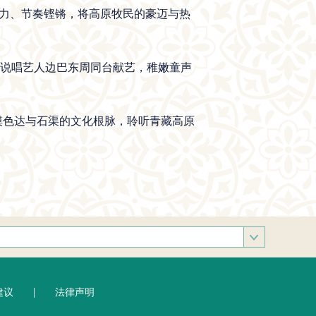
有力、节奏铿锵，将高原牧民的豪迈与热
史诗说唱艺人边巴东周同台献艺，稚嫩童声
摸色达与石渠的文化根脉，聆听青藏高原
部
|
建议
法律声明