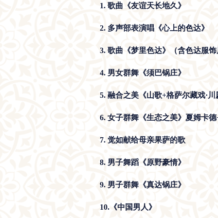
1. 歌曲《友谊天长地久》
2. 多声部表演唱《心上的色达》
3. 歌曲《梦里色达》（含色达服
4. 男女群舞《须巴锅庄》
5. 融合之美《山歌+格萨尔藏戏·川
6.
女子群舞《生态之美》夏姆卡德
7.
觉如献给母亲果萨的歌
8. 男子舞蹈《原野豪情》
9.
男子群舞《真达锅庄》
10.《中国男人》