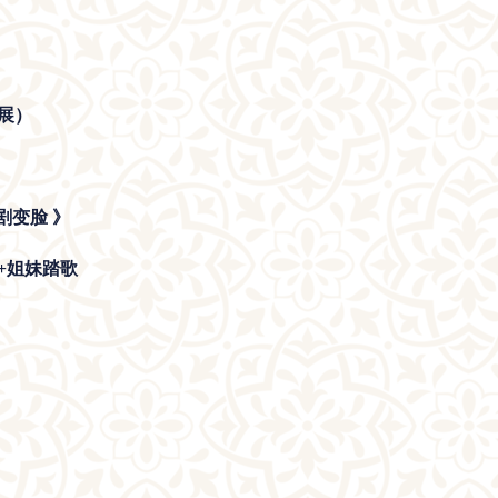
饰展）
剧变脸 》
+姐妹踏歌