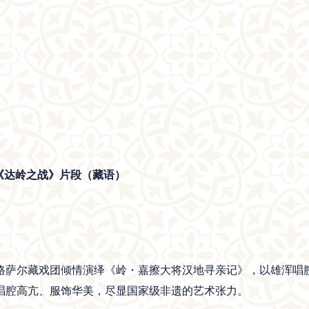
《达岭之战》片段（藏语）
格萨尔藏戏团倾情演绎《岭・嘉擦大将汉地寻亲记》，以雄浑唱
唱腔高亢、服饰华美，尽显国家级非遗的艺术张力。