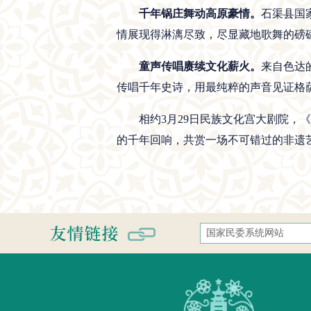
千年锅庄舞动高原豪情。
石渠县国
情展现得淋漓尽致，尽显藏地歌舞的磅
童声传唱赓续文化薪火。
来自色达
传唱千年史诗，用最纯粹的声音见证格
相约3月29日民族文化宫大剧院，
的千年回响，共赏一场不可错过的非遗
国家民委系统网站
国家民族事务委员会
中央民族大学
中南民族大学