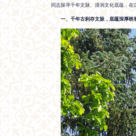
同志探寻千年文脉、浸润文化底蕴，在
一、千年古刹存文脉，底蕴深厚映