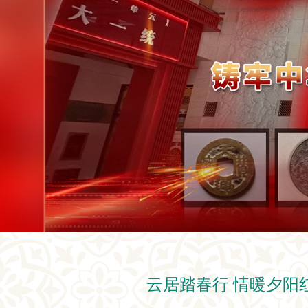
云居踏春行 情暖夕