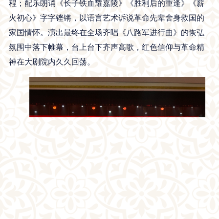
程；配乐朗诵《长子铁血耀嘉陵》《胜利后的重逢》《薪
火初心》字字铿锵，以语言艺术诉说革命先辈舍身救国的
家国情怀。演出最终在全场齐唱《八路军进行曲》的恢弘
氛围中落下帷幕，台上台下齐声高歌，红色信仰与革命精
神在大剧院内久久回荡。