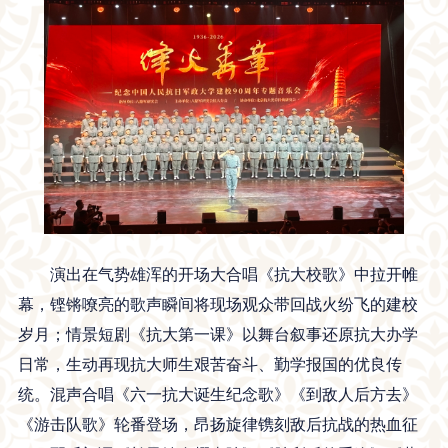
演出在气势雄浑的开场大合唱《抗大校歌》中拉开帷
幕，铿锵嘹亮的歌声瞬间将现场观众带回战火纷飞的建校
岁月；情景短剧《抗大第一课》以舞台叙事还原抗大办学
日常，生动再现抗大师生艰苦奋斗、勤学报国的优良传
统。混声合唱《六一抗大诞生纪念歌》《到敌人后方去》
《游击队歌》轮番登场，昂扬旋律镌刻敌后抗战的热血征