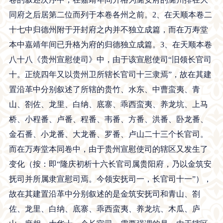
同府之后居第二位而列于本卷各州之前。2、在天顺本卷二
十七中归德州附于开封府之内并不独立成篇，而在万寿堂
本中嘉靖年间已升格为府的归德独立成篇。3、在天顺本卷
八十八《贵州宣慰使司》中，由于该宣慰使司“旧领长官司
十。正统四年又以贵州卫所辖长官司十三隶焉”，故在其建
置沿革中分别叙述了所辖的贵竹、水东、中曹蛮夷、青
山、劄佐、龙里、白纳、底寨、乖西蛮夷、养龙坑、上马
桥、小程番、卢番、程番、韦番、方番、洪番、卧龙番、
金石番、小龙番、大龙番、罗番、卢山二十三个长官司。
而在万寿堂本同卷中，由于贵州宣慰使司的辖区又发生了
变化（按：即“隆庆初析十六长官司属贵阳府，乃以金筑安
抚司并所属隶宣慰司焉。今领安抚司一，长官司十一”），
故在其建置沿革中分别叙述的是金筑安抚司和青山、劄
佐、龙里、白纳、底寨、乖西蛮夷、养龙坑、木瓜、庐