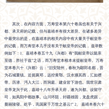
其次，在内容方面，万寿堂本第六十卷虽也有关于兴
都、承天府的记载，但与嘉靖本有很大差异。在诸多差异
中最突出的是，在嘉靖本的相关内容中有大量关于献皇帝
的记载，而万寿堂本几乎没有关于献皇帝的记载， 兹举数
例如下：1、嘉靖本卷五十九《兴都》有“我献皇帝以懿亲
至德，胙社于兹”之语，而万寿堂本根本未提献皇帝。万寿
堂本卷六十《兴都》云：“旧安陆州，春秋为鄢郢名都，晋
为石城重镇。近扼襄邓，远控黄鄂。汉水濒其西，汇如襟
带。历潜、沔入大江，而洞庭、建业皆下游也。我世宗肃
皇帝龙兴于此，嘉靖十八年升承天府，遂为兴都。设留守
司，如凤阳中都故事。山川环阻，封疆雄固，龙盘虎踞，
奠丽陵寝。屹乎，巩国家千万世之基云!” 2、 嘉靖本卷六十