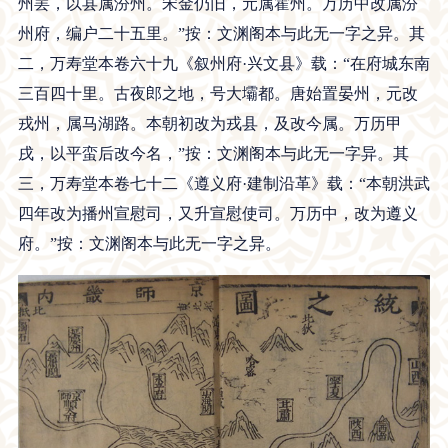
州罢，以县属汾州。宋金仍旧，元属霍州。万历中改属汾
州府，编户二十五里。”按：文渊阁本与此无一字之异。其
二，万寿堂本卷六十九《叙州府·兴文县》载：“在府城东南
三百四十里。古夜郎之地，号大壩都。唐始置晏州，元改
戎州，属马湖路。本朝初改为戎县，及改今属。万历甲
戌，以平蛮后改今名，”按：文渊阁本与此无一字异。其
三，万寿堂本卷七十二《遵义府·建制沿革》载：“本朝洪武
四年改为播州宣慰司，又升宣慰使司。万历中，改为遵义
府。”按：文渊阁本与此无一字之异。