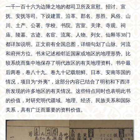
一千一百十六为边陲之地的都司卫所及宣慰、招讨、宣
抚、安抚等司。下设建置、沿革、郡名、形胜、风俗、山
川、土产、公署、学校、书院、宫室、关津、寺观、祠
庙、陵墓、古迹、名宦、流寓、人物、列女、仙释等38门
都详加说明。正文前有全国总图，详细勾划了山脉、河流
和府州方位。书末记述相邻近国家或地区的地理形势。比
较系统而集中地保存了明代政区的有关地理资料。书中最
后两卷，卷八十九、卷九十记载朝鲜、日本、安南等国的
情况，项目为“外夷”，这部分内容已结合了明初和下西洋
所发现的许多地区的有关情况。这些特点同时也表明此书
的价值，对研究明代疆域、地理、经济、民族关系和国际
关系，具有广泛而重要的资料价值。