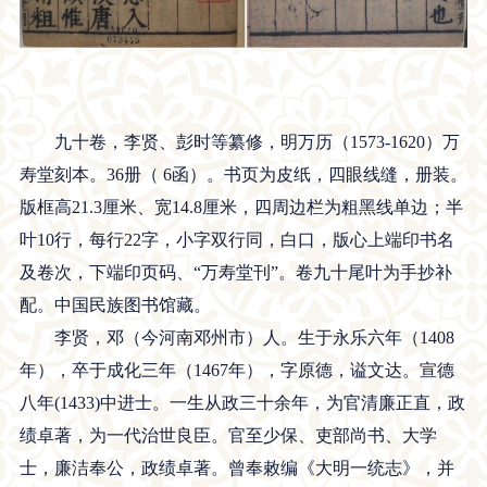
九十卷，李贤、彭时等纂修，明万历（1573-1620）万
寿堂刻本。36册（ 6函）。书页为皮纸，四眼线缝，册装。
版框高21.3厘米、宽14.8厘米，四周边栏为粗黑线单边；半
叶10行，每行22字，小字双行同，白口，版心上端印书名
及卷次，下端印页码、“万寿堂刊”。卷九十尾叶为手抄补
配。中国民族图书馆藏。
李贤，邓（今河南邓州市）人。生于永乐六年（1408
年），卒于成化三年（1467年），字原德，谥文达。宣德
八年(1433)中进士。一生从政三十余年，为官清廉正直，政
绩卓著，为一代治世良臣。官至少保、吏部尚书、大学
士，廉洁奉公，政绩卓著。曾奉敕编《大明一统志》，并