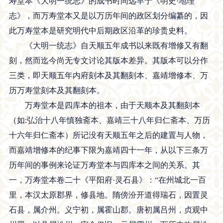
寿堂本《大明一统志》的成书时间远早于《明史·地理
志》，而万寿堂本又是以万历年间的政区划分编纂的，因
此万寿堂本是研究明代中后期政区沿革的珍贵史料。
《大明一统志》自天顺五年成书以来既有增修又有翻
刻，然而迄今尚无专文讨论其版本差异。其版本可以分作
三类，即天顺五年内府刻本及其翻刻本、嘉靖增修本、万
历万寿堂刻本及其翻刻本。
万寿堂本是四库本的祖本，由于天顺本及其翻刻本
（如:弘治十八年慎独斋本、嘉靖三十八年归仁斋本、万历
十六年归仁斋本）所记没有天顺五年之后的建置与人物，
而嘉靖增修本的纪事下限为嘉靖四十一年，从以下三条万
历年间的事例来论证万寿堂本与四库本之间的关系。其
一，万寿堂本卷二十《平阳府·灵石县》：“在州城北一百
里，本汉太原郡界，修县地。隋傍汾开道得瑞石，因置灵
石县，属介州。义宁初，属霍山郡。唐初属吕州，贞观中