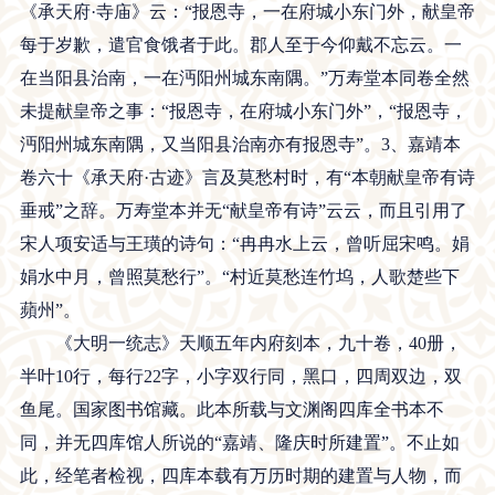
《承天府·寺庙》云：“报恩寺，一在府城小东门外，献皇帝
每于岁歉，遣官食饿者于此。郡人至于今仰戴不忘云。一
在当阳县治南，一在沔阳州城东南隅。”万寿堂本同卷全然
未提献皇帝之事：“报恩寺，在府城小东门外”，“报恩寺，
沔阳州城东南隅，又当阳县治南亦有报恩寺”。3、嘉靖本
卷六十《承天府·古迹》言及莫愁村时，有“本朝献皇帝有诗
垂戒”之辞。万寿堂本并无“献皇帝有诗”云云，而且引用了
宋人项安适与王璜的诗句：“冉冉水上云，曾听屈宋鸣。娟
娟水中月，曾照莫愁行”。“村近莫愁连竹坞，人歌楚些下
蘋州”。
《大明一统志》天顺五年内府刻本，九十卷，40册，
半叶10行，每行22字，小字双行同，黑口，四周双边，双
鱼尾。国家图书馆藏。此本所载与文渊阁四库全书本不
同，并无四库馆人所说的“嘉靖、隆庆时所建置”。不止如
此，经笔者检视，四库本载有万历时期的建置与人物，而