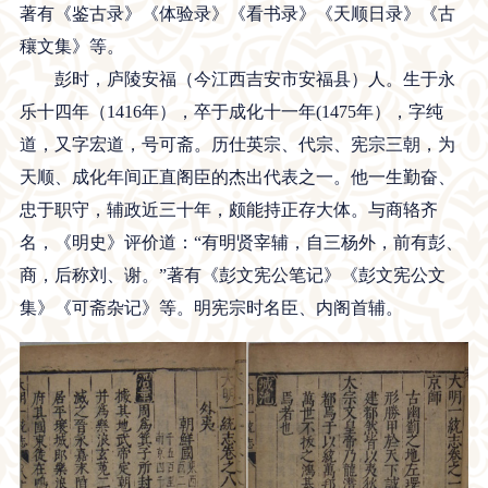
著有《鉴古录》《体验录》《看书录》《天顺日录》《古
穰文集》等。
彭时，庐陵安福（今江西吉安市安福县）人。生于永
乐十四年（1416年），卒于成化十一年(1475年），字纯
道，又字宏道，号可斋。历仕英宗、代宗、宪宗三朝，为
天顺、成化年间正直阁臣的杰出代表之一。他一生勤奋、
忠于职守，辅政近三十年，颇能持正存大体。与商辂齐
名，《明史》评价道：“有明贤宰辅，自三杨外，前有彭、
商，后称刘、谢。”著有《彭文宪公笔记》《彭文宪公文
集》《可斋杂记》等。明宪宗时名臣、内阁首辅。