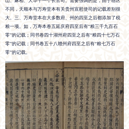
山、麻相、大华十一个长官司。需要强调的是，由于辖区
不同，天顺本与万寿堂本有关贵州宣慰使司的记载差别很
大。三、万寿堂本在大多数府、州的四至之后都添加了税
粮一项。如，万寿本卷五延庆府四至后有“粮三千九百石
零”的记载；同书卷四十湖州府四至之后有“粮四十七万石
零”的记载；同书卷五十八赣州府四至之后有“粮七万石
零”的记载。