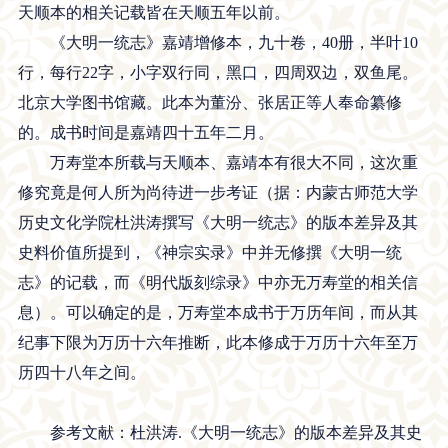
天顺本的相关记载皆在天顺五年以前。
《大明一统志》嘉靖增修本，九十卷，40册，半叶10
行，每行22字，小字双行同，黑口，四周双边，双鱼尾。
北京大学图书馆藏。此本为董汾、张居正等人奉命纂修
的。成书时间是嘉靖四十五年二月。
万寿堂本所载与天顺本、嘉靖本有很大不同，这次重
修究竟是何人所为尚待进一步考证（据：内蒙古师范大学
历史文化学院杜洪涛撰写《大明一统志》的版本差异及其
史料价值所提到，《神宗实录》中并无修撰《大明一统
志》的记载，而《明代版刻综录》中亦无万寿堂的相关信
息）。可以确定的是，万寿堂本成书于万历年间，而从其
纪事下限为万历十六年推断，此本修成于万历十六年至万
历四十八年之间。
参考文献：杜洪涛.《大明一统志》的版本差异及其史