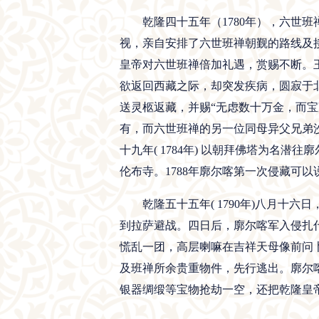
乾隆四十五年（1780年），六世
视，亲自安排了六世班禅朝觐的路线及
皇帝对六世班禅倍加礼遇，赏赐不断。
欲返回西藏之际，却突发疾病，圆寂于
送灵柩返藏，并赐“无虑数十万金，而
有，而六世班禅的另一位同母异父兄弟
十九年( 1784年) 以朝拜佛塔为
伦布寺。1788年廓尔喀第一次侵藏可
乾隆五十五年( 1790年)八月
到拉萨避战。四日后，廓尔喀军入侵扎
慌乱一团，高层喇嘛在吉祥天母像前问
及班禅所余贵重物件，先行逃出。廓尔
银器绸缎等宝物抢劫一空，还把乾隆皇