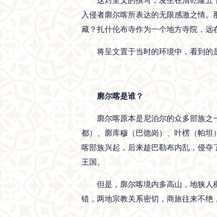
这封呈文的撰写，发生在清乾隆五十
入侵者廓尔喀所表达的无限感激之情。
藏？扎什伦布寺作为一个地方寺院，远
将呈文置于当时的环境中，看到的
廓尔喀是谁？
廓尔喀原本是尼泊尔的众多部族之
都）、廓库穆（巴德岗）、叶楞（帕坦）
喀部族兴起，后来趁巴勒布内乱，侵夺了
王国。
但是，廓尔喀境内多高山，地狭人
错，两地宗教关系密切，商旅往来不绝