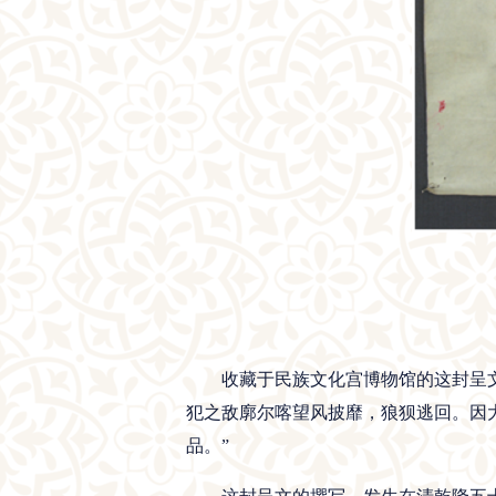
收藏于民族文化宫博物馆的这封呈
犯之敌廓尔喀望风披靡，狼狈逃回。因
品。”