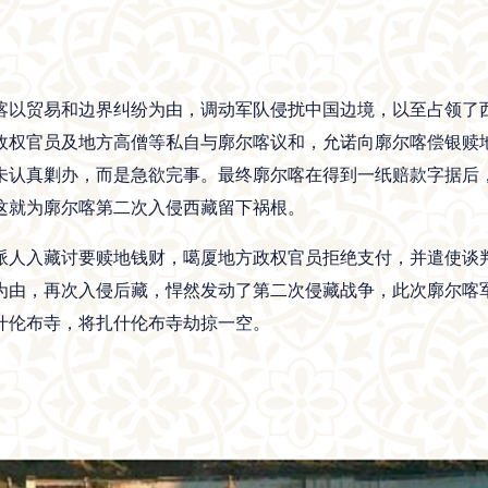
尔喀以贸易和边界纠纷为由，调动军队侵扰中国边境，以至占领
权官员及地方高僧等私自与廓尔喀议和，允诺向廓尔喀偿银赎地，
未认真剿办，而是急欲完事。最终廓尔喀在得到一纸赔款字据后
这就为廓尔喀第二次入侵西藏留下祸根。
喀派人入藏讨要赎地钱财，噶厦地方政权官员拒绝支付，并遣使
约为由，再次入侵后藏，悍然发动了第二次侵藏战争，此次廓尔
什伦布寺，将扎什伦布寺劫掠一空。