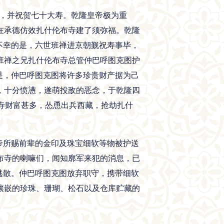
经，并祝贺七十大寿。乾隆皇帝极为重
在承德仿效扎什伦布寺建了须弥福。乾隆
不幸的是，六世班禅进京朝觐祝寿事毕，
班禅之兄扎什伦布寺总管仲巴呼图克图护
是，仲巴呼图克图将许多珍贵财产据为己
，十分愤懑，遂萌投敌的恶念，于乾隆四
布寺财富甚多，怂恿出兵西藏，抢劫扎什
。
皇帝所赐前辈的金印及珠宝细软等物被护送
布寺的喇嘛们，闻知廓军来犯的消息，已
逃散。仲巴呼图克图放弃职守，携带细软
镶嵌的珍珠、珊瑚、松石以及仓库贮藏的