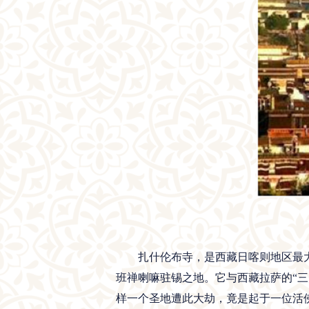
扎什伦布寺，是西藏日喀则地区最大
班禅喇嘛驻锡之地。它与西藏拉萨的“三
样一个圣地遭此大劫，竟是起于一位活