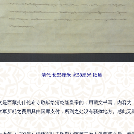
清代 长55厘米 宽58厘米 纸质
文是西藏扎什伦布寺敬献给清乾隆皇帝的，用藏文书写，内容为
大军所耗之费用具由国库支付，所到之处没有骚扰地方。感此无