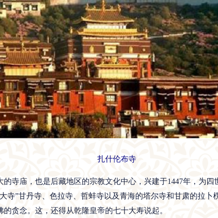
扎什伦布寺
的寺庙，也是后藏地区的宗教文化中心，兴建于1447年，为四
大寺”甘丹寺、色拉寺、哲蚌寺以及青海的塔尔寺和甘肃的拉卜楞
佛的贪念。这，还得从乾隆皇帝的七十大寿说起。