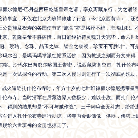
班禅额尔德尼•巴丹益西应乾隆皇帝之请，率众离藏东行，为之诵
接待事宜，不仅在北京为班禅修建了行宫（今北京西黄寺），还
王公贵族及祝寿的各国使节的“施舍”亦是络绎不绝，海溢山积。
北京。乾隆皇帝不胜痛惜，百日诵经祈祷灵魂升天完毕，命六世
宝冠、璎珞、念珠、晶玉之钵、镂金之袈裟，珍宝不可胜计”。可
沙玛尔巴，是噶玛噶举派红帽系活佛，因为教派之别而分文未得
名潜往廓尔喀。沙玛尔巴向廓尔喀国王告密，说西藏防务空虚，扎什伦
以说是一次试探性的行动。第二次入侵时则进行了一次彻底的洗劫
十六日，战火逼近扎什伦布寺时，年方十岁的七世班禅额尔德尼携带
什伦布寺。当时清军在后藏边界人数极少，难以击敌。而扎什伦
卜，得到的结果却是“不可与贼作战”。三千喇嘛全无斗志，纷纷
喀军进入扎什伦布寺肆行劫掠，将寺内金银佛像、供器，佛塔上
帝赐给六世班禅的金册也掠走了。