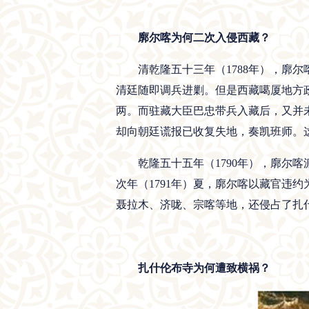
廓尔喀为何二次入侵西藏？
清乾隆五十三年（1788年），廓
清廷随即调兵进剿。但是西藏噶厦地方政
两。而驻藏大臣巴忠带兵入藏后，又并
却向朝廷谎报已收复失地，奏凯班师。
乾隆五十五年（1790年），廓尔
次年（1791年）夏，廓尔喀以藏官违
聂拉木、济咙、宗喀等地，还侵占了扎
扎什伦布寺为何遭致横祸？