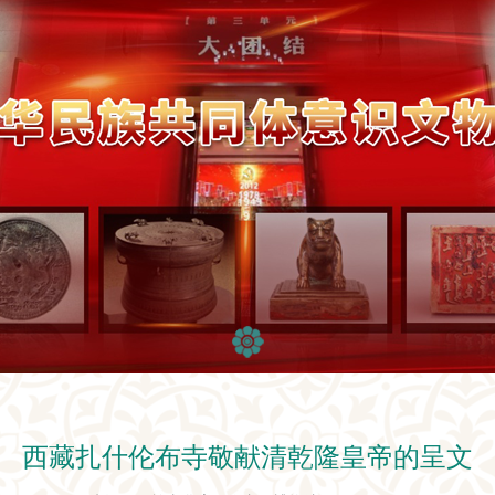
西藏扎什伦布寺敬献清乾隆皇帝的呈文