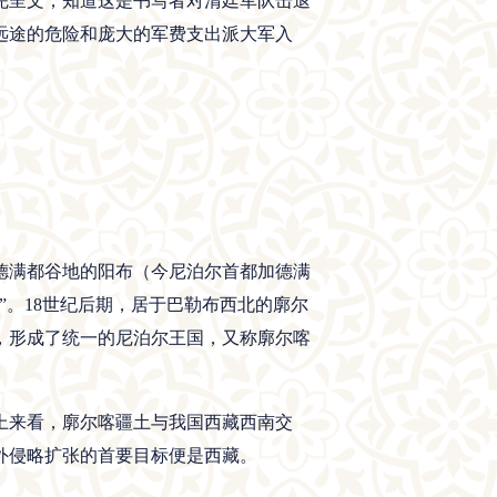
看完呈文，知道这是书写者对清廷军队击退
远途的危险和庞大的军费支出派大军入
德满都谷地的阳布（今尼泊尔首都加德满
。18世纪后期，居于巴勒布西北的廓尔
布，形成了统一的尼泊尔王国，又称廓尔喀
上来看，廓尔喀疆土与我国西藏西南交
外侵略扩张的首要目标便是西藏。