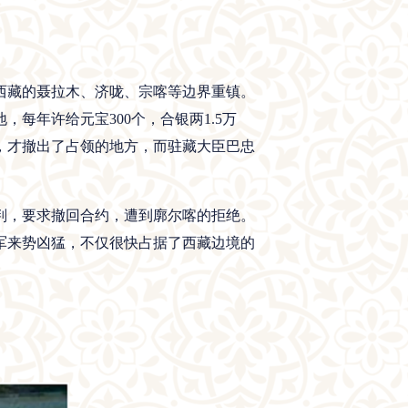
了西藏的聂拉木、济咙、宗喀等边界重镇。
每年许给元宝300个，合银两1.5万
，才撤出了占领的地方，而驻藏大臣巴忠
谈判，要求撤回合约，遭到廓尔喀的拒绝。
喀军来势凶猛，不仅很快占据了西藏边境的