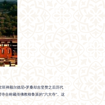
世班禅额尔德尼•罗桑却吉坚赞之后历代
寺合称藏传佛教格鲁派的“六大寺”。这