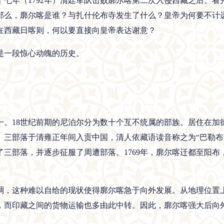
七年（1792年）清廷军队击败廓尔喀第二次入侵西藏之后。
那么，廓尔喀是谁？与扎什伦布寺发生了什么？皇帝为何要不计
在西藏日喀则，何以要直接向皇帝表达谢意？
是一段惊心动魄的历史。
一。18世纪前期的尼泊尔分为数十个互不统属的部族。居住在加
三部落于清雍正年间入贡中国，清人依藏语读音称之为“巴勒布”
三部落，并逐步征服了周遭部落。1769年，廓尔喀迁都至阳
稠，这种难以自给的现状使得廓尔喀急于向外发展。从地理位置
，而印藏之间的货物运输也多由此中转。因此，廓尔喀强大后向