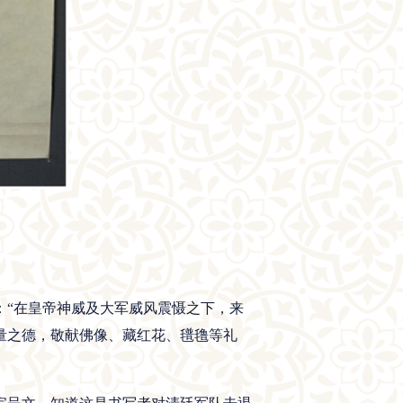
：“在皇帝神威及大军威风震慑之下，来
量之德，敬献佛像、藏红花、氆氇等礼