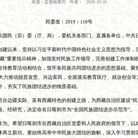
来源：监督检查司 作者： 2020-10-26
民委发
﹝
2019
﹞
118号
兵团民（宗）委（厅、局），委机关各部门、直属各单位，中共
创建以来，坚持以习近平新时代中国特色社会主义思想为指导，
西藏”重要指示精神，加强党对民族工作领导，完善创建工作体制
宣传教育活动相结合，筑牢各民族共同团结进步的思想基础。聚
大力推动脱贫攻坚、兴边富民，全面落实教育医疗、就业创业等
升，夯实了民族团结进步的物质基础
。
符合
边疆实际
、富有西藏特色的创建之路
，
为西藏自治区建设
“
验。经研究
，决定命名日喀则市为
“全国民族团结进步示范市”。
作为。希望日喀则市在西藏自治区党委和人民政府的领导下，以
体再立新功。要始终高举中华民族大团结的旗帜，深入学习贯彻