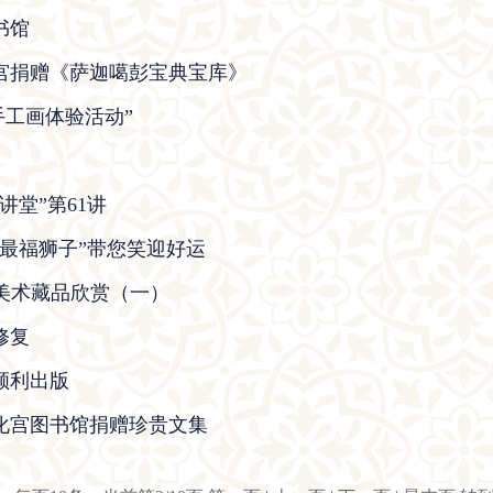
书馆
化宫捐赠《萨迦噶彭宝典宝库》
手工画体验活动”
讲堂”第61讲
“最福狮子”带您笑迎好运
化宫美术藏品欣赏（一）
修复
顺利出版
文化宫图书馆捐赠珍贵文集