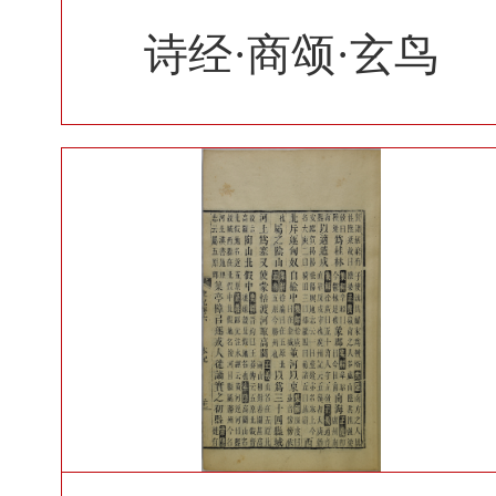
诗经·商颂·玄鸟