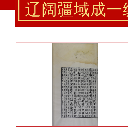
辽阔疆域成一