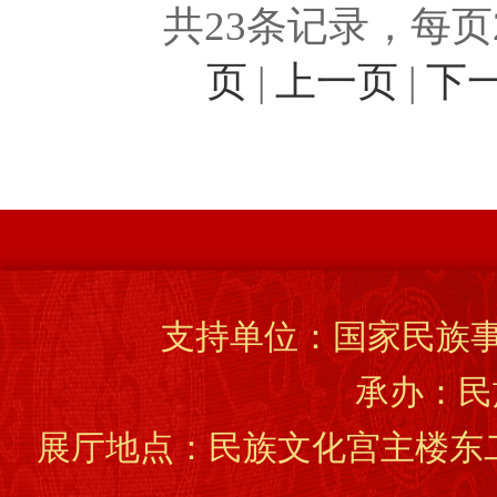
共23条记录，每页
页
|
上一页
|
下
支持单位：国家民族事
承办：民
展厅地点：民族文化宫主楼东