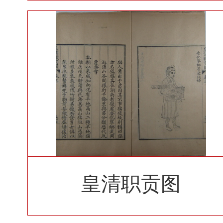
文）
皇清职贡图