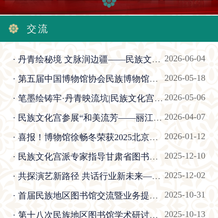
交流
2026-06-04
· 丹青绘秘境 文脉润边疆——民族文化宫民族画院赴云南贡山开展采风写生活动
2026-05-18
· 第五届中国博物馆协会民族博物馆专业委员会青年学术研讨会成功举办
2026-05-06
· 笔墨绘铸牢·丹青映流坑|民族文化宫民族画院乐安写生成果展暨采风调研活动成功举行
2026-04-07
· 民族文化宫参展“和美流芳——丽江木府历史文化主题展”
2026-01-12
· 喜报！博物馆徐畅冬荣获2025北京策展人推介活动“精品策展方案”奖
2025-12-10
· 民族文化宫派专家指导甘肃省图书馆藏文古籍整理普查
2025-12-02
· 共探演艺新路径 共话行业新未来——民族文化宫大剧院参加中国演出行业协会八届四次理事会暨2025演艺新业态发展大会
2025-10-31
· 首届民族地区图书馆交流暨业务提升班在延吉举办赋能文献保护与阅读推广创新
2025-10-13
· 第十八次民族地区图书馆学术研讨会在北京召开