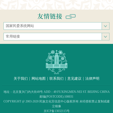
国家民委系统网站
国家民族事务委员会
常用链接
中央民族大学
中央统战部
中南民族大学
文化和旅游部
西南民族大学
人民网
西北民族大学
新华网
北方民族大学
中国政府网
大连民族大学
|
|
|
|
关于我们
网站地图
联系我们
意见建议
法律声明
中国民族语文翻译中心（局）
中央民族歌舞团
地址：北京复兴门内大街49号 ADD：49 FUXINGMEN-NEI ST. BEIJING CHINA
民族出版社
邮编(POSTCODE):100031
COPYRIGHT @ 2003-2020 民族文化宫信息中心版权所有 未经授权禁止复制或建
民族画报社
立镜像
民族团结杂志社
京ICP备13032115号