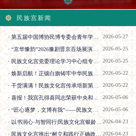
民族宫新闻
2026-05-27
· 第五届中国博协民博专委会青年学术研讨会受到广泛关注 多家主流媒体集中报道
2026-05-25
· “京华豫韵”2026豫剧晋京百场展演签约仪式暨新闻发布会在民族文化宫大剧院成功举办
2026-05-25
· 民族文化宫党委理论学习中心组专题学习《中华人民共和国民族团结进步促进法》
2026-05-22
· 焕新启航！正镶白旗铸牢中华民族共同体意识主题馆揭牌
2026-05-22
· 干货满满！民族文化宫传承培新第一课专治“新闻稿下笔难”
2026-05-06
· 喜报！我宫孔得喜同志荣获中央和国家机关五一劳动奖章：为铸牢中华民族共同体意识凝聚实干力量
2026-05-06
· “匠心逐梦，文博有我”——民族文化宫召开庆祝“五一”国际劳动节干部职工座谈会
2026-04-23
· 以书润心·与智同行|民族文化宫银龄读书会成立2周年暨世界读书日交流活动圆满举办
2026-04-23
· 民族文化宫推出“树立和践行正确政绩观学习教育”专题橱窗