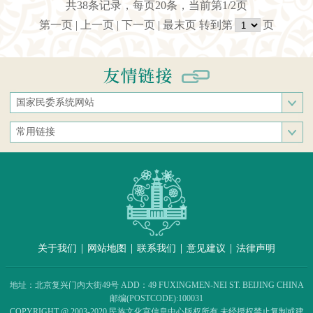
共38条记录，每页20条，当前第1/2页
第一页
|
上一页
|
下一页
|
最末页
转到第
页
国家民委系统网站
国家民族事务委员会
常用链接
中央民族大学
中央统战部
中南民族大学
文化和旅游部
西南民族大学
人民网
西北民族大学
新华网
北方民族大学
中国政府网
大连民族大学
|
|
|
|
关于我们
网站地图
联系我们
意见建议
法律声明
中国民族语文翻译中心（局）
中央民族歌舞团
地址：北京复兴门内大街49号 ADD：49 FUXINGMEN-NEI ST. BEIJING CHINA
民族出版社
邮编(POSTCODE):100031
COPYRIGHT @ 2003-2020 民族文化宫信息中心版权所有 未经授权禁止复制或建