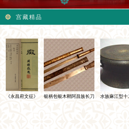
宫藏精品
《永昌府文征》
银柄包银木鞘阿昌族长刀
水族麻江型十